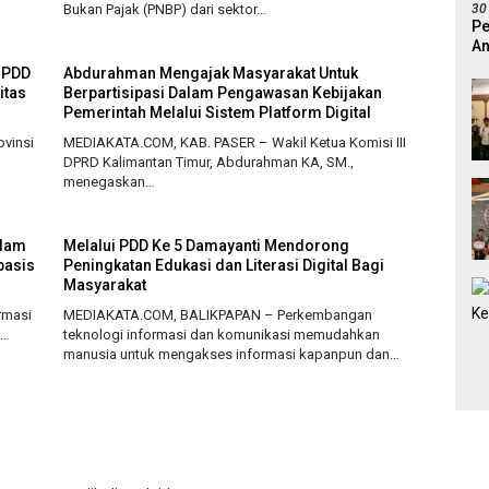
Bukan Pajak (PNBP) dari sektor…
30
Pe
An
Pr
 PDD
Abdurahman Mengajak Masyarakat Untuk
itas
Berpartisipasi Dalam Pengawasan Kebijakan
Pemerintah Melalui Sistem Platform Digital
vinsi
MEDIAKATA.COM, KAB. PASER – Wakil Ketua Komisi III
DPRD Kalimantan Timur, Abdurahman KA, SM.,
menegaskan…
alam
Melalui PDD Ke 5 Damayanti Mendorong
basis
Peningkatan Edukasi dan Literasi Digital Bagi
Masyarakat
rmasi
MEDIAKATA.COM, BALIKPAPAN – Perkembangan
g…
teknologi informasi dan komunikasi memudahkan
manusia untuk mengakses informasi kapanpun dan…