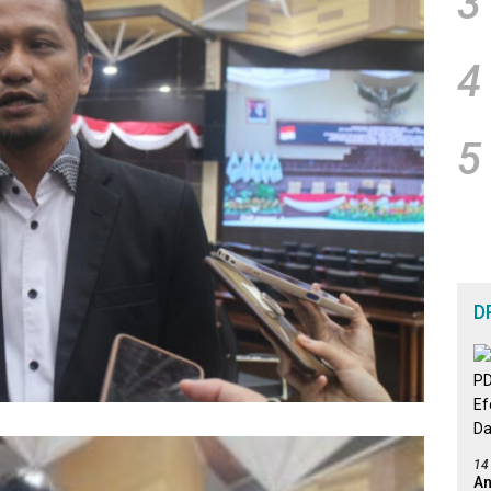
3
4
5
D
14
An