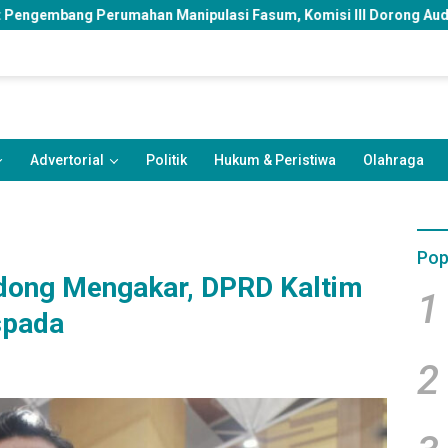
nipulasi Fasum, Komisi III Dorong Audit Massal dan Percepatan 
Advertorial
Politik
Hukum & Peristiwa
Olahraga
Pop
odong Mengakar, DPRD Kaltim
1
spada
2