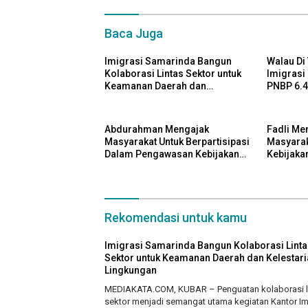
Baca Juga
Imigrasi Samarinda Bangun
Walau Di 
Kolaborasi Lintas Sektor untuk
Imigrasi
Keamanan Daerah dan
PNBP 6.4
Kelestarian Lingkungan
pada Sem
Abdurahman Mengajak
Fadli Me
Masyarakat Untuk Berpartisipasi
Masyara
Dalam Pengawasan Kebijakan
Kebijaka
Pemerintah Melalui Sistem
Berbasis 
Platform Digital
Rekomendasi untuk kamu
Imigrasi Samarinda Bangun Kolaborasi Linta
Sektor untuk Keamanan Daerah dan Kelestari
Lingkungan
MEDIAKATA.COM, KUBAR – Penguatan kolaborasi l
sektor menjadi semangat utama kegiatan Kantor Im