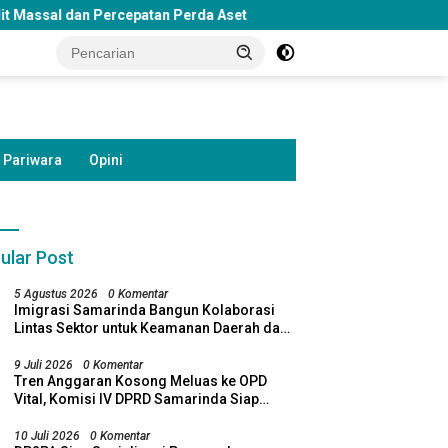
Perda Aset
DPRD Samarinda Soroti Penghentian Bosda TK 
Pariwara
Opini
ular Post
5 Agustus 2026
0 Komentar
Imigrasi Samarinda Bangun Kolaborasi
Lintas Sektor untuk Keamanan Daerah dan
Kelestarian Lingkungan
9 Juli 2026
0 Komentar
Tren Anggaran Kosong Meluas ke OPD
Vital, Komisi IV DPRD Samarinda Siap
Bawa Temuan ke Banggar
10 Juli 2026
0 Komentar