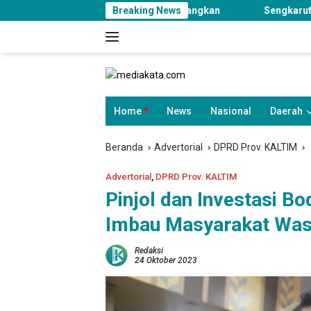
Langsung
 dan SOP Dimatangkan
Breaking News
Sengkarut Pengembang Perumahan Ma
ke
konten
Home
News
Nasional
Daerah
Beranda
Advertorial
DPRD Prov. KALTIM
Advertorial
,
DPRD Prov. KALTIM
Pinjol dan Investasi B
Imbau Masyarakat Wa
Redaksi
24 Oktober 2023