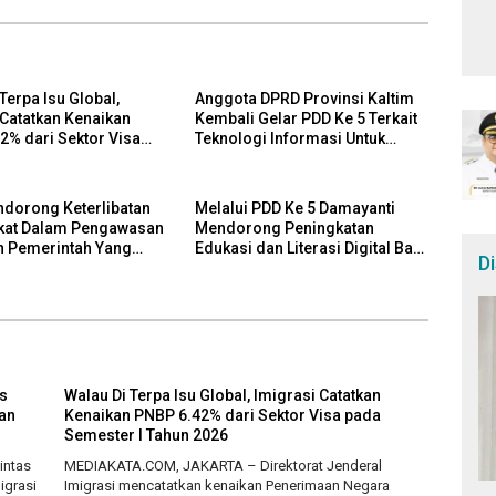
Terpa Isu Global,
Anggota DPRD Provinsi Kaltim
 Catatkan Kenaikan
Kembali Gelar PDD Ke 5 Terkait
2% dari Sektor Visa
Teknologi Informasi Untuk
ester I Tahun 2026
Efektivitas Pengawasan Publik
Dan Demokrasi Daerah
ndorong Keterlibatan
Melalui PDD Ke 5 Damayanti
kat Dalam Pengawasan
Mendorong Peningkatan
n Pemerintah Yang
Edukasi dan Literasi Digital Bagi
D
Digital
Masyarakat
s
Walau Di Terpa Isu Global, Imigrasi Catatkan
an
Kenaikan PNBP 6.42% dari Sektor Visa pada
Semester I Tahun 2026
intas
MEDIAKATA.COM, JAKARTA – Direktorat Jenderal
igrasi
Imigrasi mencatatkan kenaikan Penerimaan Negara