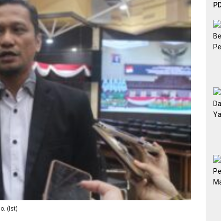
PD
Ef
De
. (Ist)