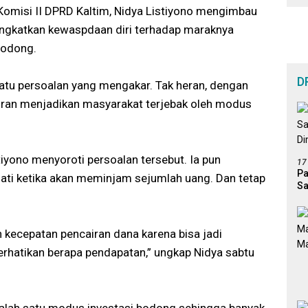
omisi II DPRD Kaltim, Nidya Listiyono mengimbau
ingkatkan kewaspdaan diri terhadap maraknya
Bodong.
D
uatu persoalan yang mengakar. Tak heran, dengan
ran menjadikan masyarakat terjebak oleh modus
stiyono menyoroti persoalan tersebut. Ia pun
17
Pa
ati ketika akan meminjam sejumlah uang. Dan tetap
Sa
Di
kecepatan pencairan dana karena bisa jadi
erhatikan berapa pendapatan,” ungkap Nidya sabtu
 salah satu modus investasi bodong sehingga banyak