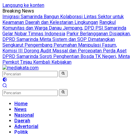
Langsung ke konten
Breaking News
Imigrasi Samarinda Bangun Kolaborasi Lintas Sektor untuk
Keamanan Daerah dan Kelestarian Lingkungan
Rangkul
Komunitas dan Warga Danau Jempang, DPD PSI Samarinda
Gelar Nobar Timnas Indonesia
Parkir Berlangganan Disiapkan,
DPRD Samarinda Minta Sistem dan SOP Dimatangkan
Sengkarut Pengembang Perumahan Manipulasi Fasum,
Komisi III Dorong Audit Massal dan Percepatan Perda Aset
DPRD Samarinda Soroti Penghentian Bosda TK Negeri, Minta
Pemkot Tinjau Kembali Kebijakan
Home
News
Nasional
Daerah
Advertorial
Politik