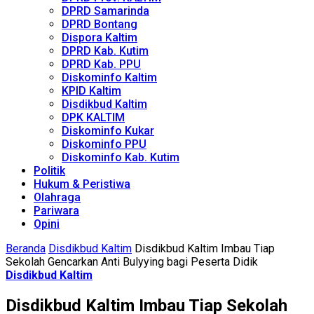
DPRD Samarinda
DPRD Bontang
Dispora Kaltim
DPRD Kab. Kutim
DPRD Kab. PPU
Diskominfo Kaltim
KPID Kaltim
Disdikbud Kaltim
DPK KALTIM
Diskominfo Kukar
Diskominfo PPU
Diskominfo Kab. Kutim
Politik
Hukum & Peristiwa
Olahraga
Pariwara
Opini
Beranda
Disdikbud Kaltim
Disdikbud Kaltim Imbau Tiap
Sekolah Gencarkan Anti Bulyying bagi Peserta Didik
Disdikbud Kaltim
Disdikbud Kaltim Imbau Tiap Sekolah