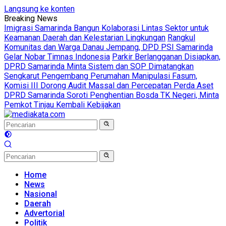
Langsung ke konten
Breaking News
Imigrasi Samarinda Bangun Kolaborasi Lintas Sektor untuk
Keamanan Daerah dan Kelestarian Lingkungan
Rangkul
Komunitas dan Warga Danau Jempang, DPD PSI Samarinda
Gelar Nobar Timnas Indonesia
Parkir Berlangganan Disiapkan,
DPRD Samarinda Minta Sistem dan SOP Dimatangkan
Sengkarut Pengembang Perumahan Manipulasi Fasum,
Komisi III Dorong Audit Massal dan Percepatan Perda Aset
DPRD Samarinda Soroti Penghentian Bosda TK Negeri, Minta
Pemkot Tinjau Kembali Kebijakan
Home
News
Nasional
Daerah
Advertorial
Politik