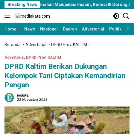
Langsung
rumahan Manipulasi Fasum, Komisi III Dorong Audit Massal dan P
Breaking News
ke
konten
Home
News
Nasional
Daerah
Advertorial
Politik
Huk
Beranda
Advertorial
DPRD Prov. KALTIM
Advertorial
,
DPRD Prov. KALTIM
DPRD Kaltim Berikan Dukungan
Kelompok Tani Ciptakan Kemandirian
Pangan
Redaksi
23 November 2023