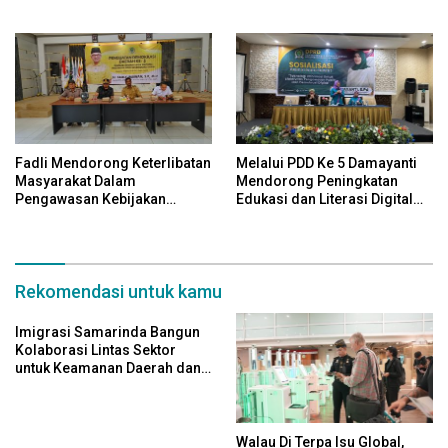
Untuk Efektivitas Pengawasan
Pengawasan Kebijakan
Publik Dan Demokrasi Daerah
Pemerintah Melalui Sistem
Platform Digital
Fadli Mendorong Keterlibatan
Melalui PDD Ke 5 Damayanti
Masyarakat Dalam
Mendorong Peningkatan
Pengawasan Kebijakan
Edukasi dan Literasi Digital
Pemerintah Yang Berbasis
Bagi Masyarakat
Digital
Rekomendasi untuk kamu
Imigrasi Samarinda Bangun
Kolaborasi Lintas Sektor
untuk Keamanan Daerah dan
Kelestarian Lingkungan
Walau Di Terpa Isu Global,