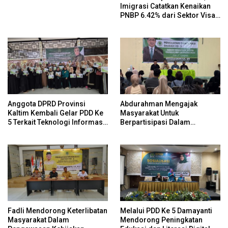
Imigrasi Catatkan Kenaikan
PNBP 6.42% dari Sektor Visa
pada Semester I Tahun 2026
Anggota DPRD Provinsi
Abdurahman Mengajak
Kaltim Kembali Gelar PDD Ke
Masyarakat Untuk
5 Terkait Teknologi Informasi
Berpartisipasi Dalam
Untuk Efektivitas Pengawasan
Pengawasan Kebijakan
Publik Dan Demokrasi Daerah
Pemerintah Melalui Sistem
Platform Digital
Fadli Mendorong Keterlibatan
Melalui PDD Ke 5 Damayanti
Masyarakat Dalam
Mendorong Peningkatan