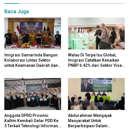
Baca Juga
Imigrasi Samarinda Bangun
Walau Di Terpa Isu Global,
Kolaborasi Lintas Sektor
Imigrasi Catatkan Kenaikan
untuk Keamanan Daerah dan
PNBP 6.42% dari Sektor Visa
Kelestarian Lingkungan
pada Semester I Tahun 2026
Anggota DPRD Provinsi
Abdurahman Mengajak
Kaltim Kembali Gelar PDD Ke
Masyarakat Untuk
5 Terkait Teknologi Informasi
Berpartisipasi Dalam