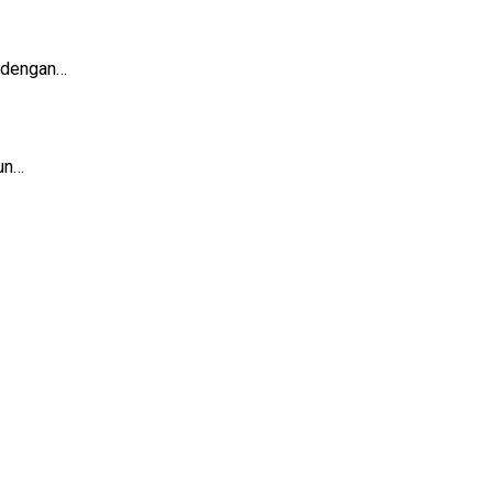
 dengan…
un…