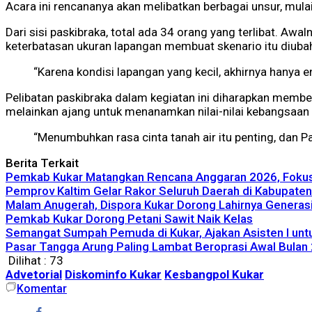
Acara ini rencananya akan melibatkan berbagai unsur, mulai 
Dari sisi paskibraka, total ada 34 orang yang terlibat. Aw
keterbatasan ukuran lapangan membuat skenario itu diuba
“Karena kondisi lapangan yang kecil, akhirnya hanya 
Pelibatan paskibraka dalam kegiatan ini diharapkan membe
melainkan ajang untuk menanamkan nilai-nilai kebangsaan 
“Menumbuhkan rasa cinta tanah air itu penting, dan Pan
Berita Terkait
Pemkab Kukar Matangkan Rencana Anggaran 2026, Fokus 
Pemprov Kaltim Gelar Rakor Seluruh Daerah di Kabupaten
Malam Anugerah, Dispora Kukar Dorong Lahirnya Genera
Pemkab Kukar Dorong Petani Sawit Naik Kelas
Semangat Sumpah Pemuda di Kukar, Ajakan Asisten I untu
Pasar Tangga Arung Paling Lambat Beroprasi Awal Bulan
Dilihat :
73
Advetorial
Diskominfo Kukar
Kesbangpol Kukar
Komentar