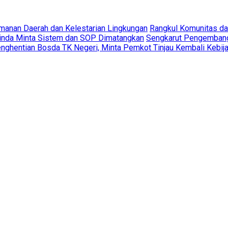
amanan Daerah dan Kelestarian Lingkungan
Rangkul Komunitas d
rinda Minta Sistem dan SOP Dimatangkan
Sengkarut Pengembang 
ghentian Bosda TK Negeri, Minta Pemkot Tinjau Kembali Kebij