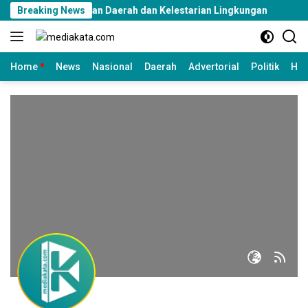
Langsung
or untuk Keamanan Daerah dan Kelestarian Lingkungan
Breaking News
Ran
ke
konten
Home
News
Nasional
Daerah
Advertorial
Politik
Huk