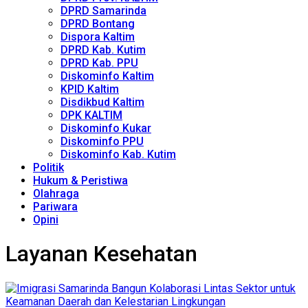
DPRD Samarinda
DPRD Bontang
Dispora Kaltim
DPRD Kab. Kutim
DPRD Kab. PPU
Diskominfo Kaltim
KPID Kaltim
Disdikbud Kaltim
DPK KALTIM
Diskominfo Kukar
Diskominfo PPU
Diskominfo Kab. Kutim
Politik
Hukum & Peristiwa
Olahraga
Pariwara
Opini
Layanan Kesehatan