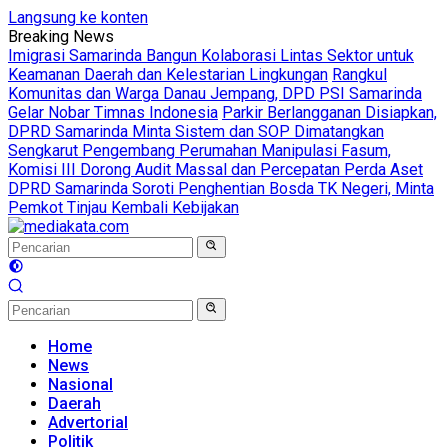
Langsung ke konten
Breaking News
Imigrasi Samarinda Bangun Kolaborasi Lintas Sektor untuk
Keamanan Daerah dan Kelestarian Lingkungan
Rangkul
Komunitas dan Warga Danau Jempang, DPD PSI Samarinda
Gelar Nobar Timnas Indonesia
Parkir Berlangganan Disiapkan,
DPRD Samarinda Minta Sistem dan SOP Dimatangkan
Sengkarut Pengembang Perumahan Manipulasi Fasum,
Komisi III Dorong Audit Massal dan Percepatan Perda Aset
DPRD Samarinda Soroti Penghentian Bosda TK Negeri, Minta
Pemkot Tinjau Kembali Kebijakan
Home
News
Nasional
Daerah
Advertorial
Politik