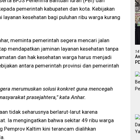
serta BPJS Penerima Bantuan Iuran (PBI) dari
kepada pemerintah kabupaten dan kota. Kebijakan
i layanan kesehatan bagi puluhan ribu warga kurang
nhar
, meminta pemerintah segera mencari jalan
etap mendapatkan jaminan layanan kesehatan tanpa
14
An
amatan dan hak kesehatan warga harus menjadi
PD
ebijakan antara pemerintah provinsi dan pemerintah
Ef
De
gera merumuskan solusi konkret guna mencegah
asyarakat prasejahtera,” kata Anhar.
aan tidak seharusnya berlarut-larut karena
t. Ia mengingatkan bahwa sekitar 49 ribu warga
 Pemprov Kaltim kini terancam dialihkan
a.