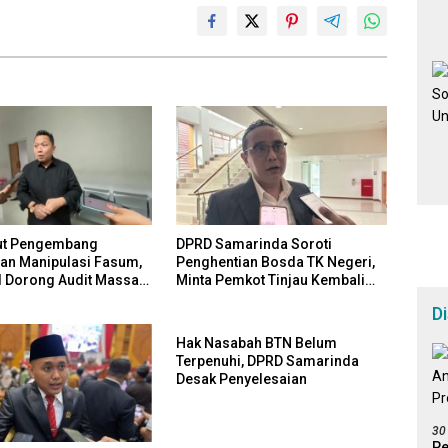
ut Pengembang
DPRD Samarinda Soroti
n Manipulasi Fasum,
Penghentian Bosda TK Negeri,
II Dorong Audit Massal
Minta Pemkot Tinjau Kembali
epatan Perda Aset
Kebijakan
D
Hak Nasabah BTN Belum
Terpenuhi, DPRD Samarinda
Desak Penyelesaian
30
Pe