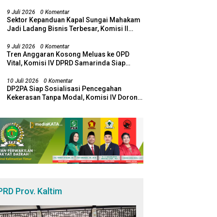
Jangan Lagi Dirugikan Pemadaman
9 Juli 2026
0 Komentar
Sektor Kepanduan Kapal Sungai Mahakam
Jadi Ladang Bisnis Terbesar, Komisi II
DPRD Samarinda Desak Revitalisasi
Potensi Maritim
9 Juli 2026
0 Komentar
Tren Anggaran Kosong Meluas ke OPD
Vital, Komisi IV DPRD Samarinda Siap
Bawa Temuan ke Banggar
10 Juli 2026
0 Komentar
DP2PA Siap Sosialisasi Pencegahan
Kekerasan Tanpa Modal, Komisi IV Dorong
Sinergi Lewat RT Pro Bebaya
PRD Prov. Kaltim