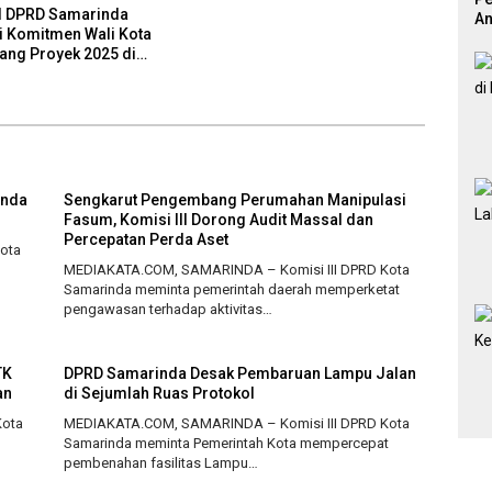
II DPRD Samarinda
An
i Komitmen Wali Kota
Pr
tang Proyek 2025 di
inda
Sengkarut Pengembang Perumahan Manipulasi
Fasum, Komisi III Dorong Audit Massal dan
Percepatan Perda Aset
ota
MEDIAKATA.COM, SAMARINDA – Komisi III DPRD Kota
Samarinda meminta pemerintah daerah memperketat
pengawasan terhadap aktivitas…
TK
DPRD Samarinda Desak Pembaruan Lampu Jalan
an
di Sejumlah Ruas Protokol
Kota
MEDIAKATA.COM, SAMARINDA – Komisi III DPRD Kota
Samarinda meminta Pemerintah Kota mempercepat
pembenahan fasilitas Lampu…