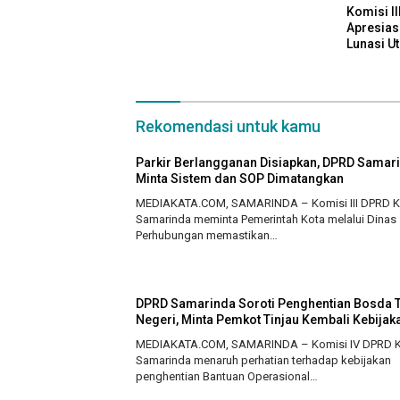
Komisi I
Apresias
Lunasi U
Tahun Ini
Rekomendasi untuk kamu
Parkir Berlangganan Disiapkan, DPRD Samar
Minta Sistem dan SOP Dimatangkan
MEDIAKATA.COM, SAMARINDA – Komisi III DPRD K
Samarinda meminta Pemerintah Kota melalui Dinas
Perhubungan memastikan…
DPRD Samarinda Soroti Penghentian Bosda 
Negeri, Minta Pemkot Tinjau Kembali Kebijak
MEDIAKATA.COM, SAMARINDA – Komisi IV DPRD 
Samarinda menaruh perhatian terhadap kebijakan
penghentian Bantuan Operasional…