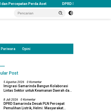
Aset
DPRD Samarinda Soroti Penghentian Bosda TK Negeri
Pariwara
Opini
ular Post
5 Agustus 2026
0 Komentar
Imigrasi Samarinda Bangun Kolaborasi
Lintas Sektor untuk Keamanan Daerah dan
Kelestarian Lingkungan
8 Juli 2026
0 Komentar
DPRD Samarinda Desak PLN Percepat
Pemulihan Listrik, Helmi: Masyarakat