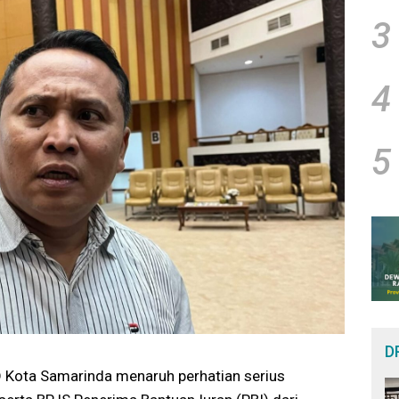
3
4
5
D
 Kota Samarinda
menaruh perhatian serius