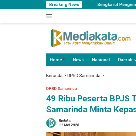
Langsung
OP Dimatangkan
Sengkarut Pengembang Perumahan Manipula
Breaking News
ke
konten
Home
News
Nasional
Daerah
Beranda
DPRD Samarinda
DPRD Samarinda
49 Ribu Peserta BPJS 
Samarinda Minta Kepas
Redaksi
11 Mei 2026