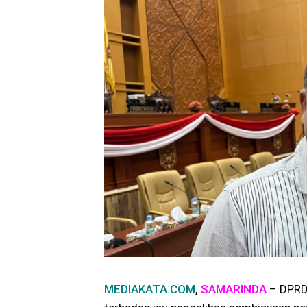
MEDIAKATA.COM
,
SAMARINDA
–
DPRD