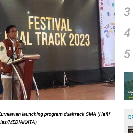
3
4
5
urniawan launching program dualtrack SMA (
Hafif
D
olas/MEDIAKATA
)