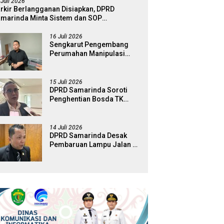
 Juli 2026
rkir Berlangganan Disiapkan, DPRD
marinda Minta Sistem dan SOP
matangkan
16 Juli 2026
Sengkarut Pengembang
Perumahan Manipulasi
Fasum, Komisi III Dorong
Audit Massal dan
Percepatan Perda Aset
15 Juli 2026
DPRD Samarinda Soroti
Penghentian Bosda TK
Negeri, Minta Pemkot
Tinjau Kembali Kebijakan
14 Juli 2026
DPRD Samarinda Desak
Pembaruan Lampu Jalan di
Sejumlah Ruas Protokol