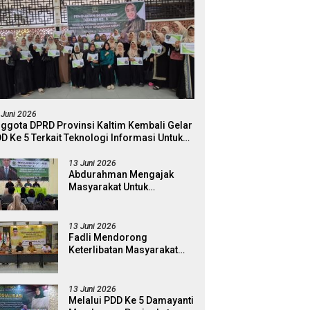
 Juni 2026
ggota DPRD Provinsi Kaltim Kembali Gelar
D Ke 5 Terkait Teknologi Informasi Untuk
ektivitas Pengawasan Publik Dan
mokrasi Daerah
13 Juni 2026
Abdurahman Mengajak
Masyarakat Untuk
Berpartisipasi Dalam
Pengawasan Kebijakan
Pemerintah Melalui Sistem
13 Juni 2026
Platform Digital
Fadli Mendorong
Keterlibatan Masyarakat
Dalam Pengawasan
Kebijakan Pemerintah Yang
Berbasis Digital
13 Juni 2026
Melalui PDD Ke 5 Damayanti