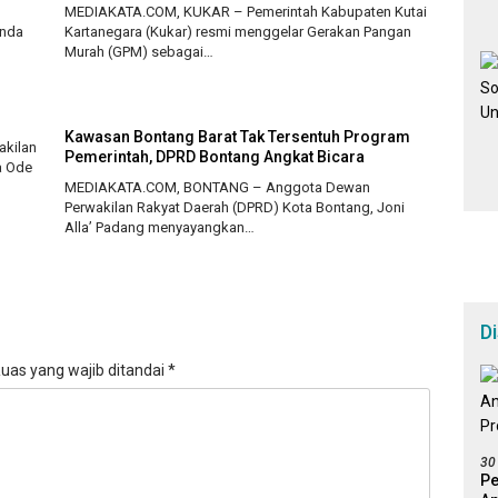
MEDIAKATA.COM, KUKAR – Pemerintah Kabupaten Kutai
inda
Kartanegara (Kukar) resmi menggelar Gerakan Pangan
Murah (GPM) sebagai…
Kawasan Bontang Barat Tak Tersentuh Program
akilan
Pemerintah, DPRD Bontang Angkat Bicara
a Ode
MEDIAKATA.COM, BONTANG – Anggota Dewan
Perwakilan Rakyat Daerah (DPRD) Kota Bontang, Joni
Alla’ Padang menyayangkan…
D
uas yang wajib ditandai
*
30
Pe