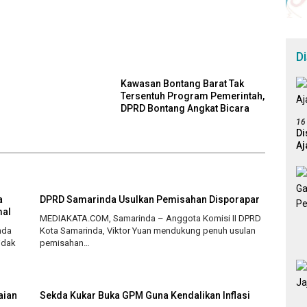
D
Kawasan Bontang Barat Tak
Tersentuh Program Pemerintah,
DPRD Bontang Angkat Bicara
16
Di
Aj
a
DPRD Samarinda Usulkan Pemisahan Disporapar
mal
MEDIAKATA.COM, Samarinda – Anggota Komisi II DPRD
nda
Kota Samarinda, Viktor Yuan mendukung penuh usulan
tidak
pemisahan…
aian
Sekda Kukar Buka GPM Guna Kendalikan Inflasi