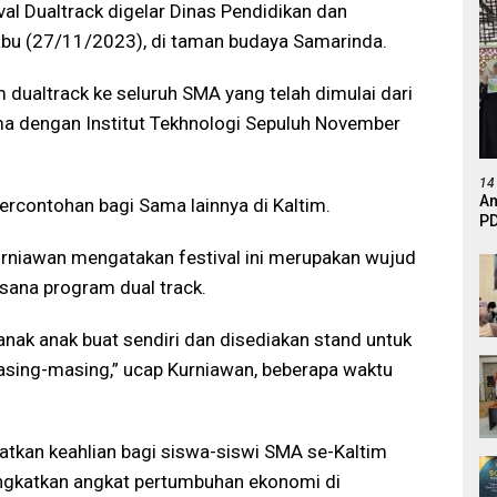
val Dualtrack digelar Dinas Pendidikan dan
abu (27/11/2023), di taman budaya Samarinda.
dualtrack ke seluruh SMA yang telah dimulai dari
ma dengan Institut Tekhnologi Sepuluh November
14
An
percontohan bagi Sama lainnya di Kaltim.
PD
Ef
niawan mengatakan festival ini merupakan wujud
De
sana program dual track.
nak anak buat sendiri dan disediakan stand untuk
sing-masing,” ucap Kurniawan, beberapa waktu
tkan keahlian bagi siswa-siswi SMA se-Kaltim
ingkatkan angkat pertumbuhan ekonomi di