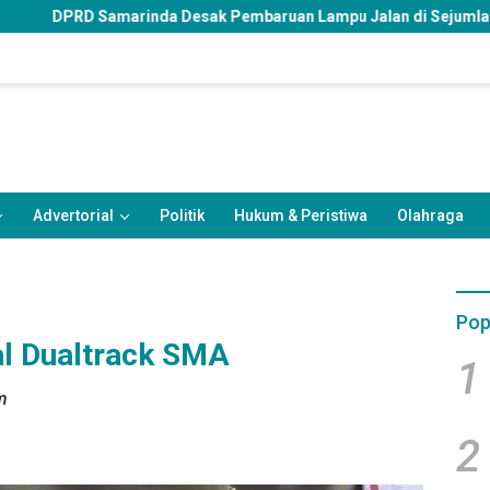
da Desak Pembaruan Lampu Jalan di Sejumlah Ruas Protokol
Advertorial
Politik
Hukum & Peristiwa
Olahraga
Pop
al Dualtrack SMA
1
m
2