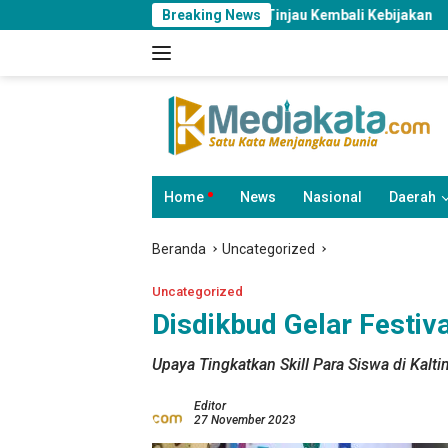
Langsung
ri, Minta Pemkot Tinjau Kembali Kebijakan
Breaking News
DPRD Samarin
ke
konten
Home
News
Nasional
Daerah
Beranda
Uncategorized
Uncategorized
Disdikbud Gelar Festiv
Upaya Tingkatkan Skill Para Siswa di Kalti
Editor
27 November 2023