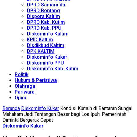
DPRD Samarinda
DPRD Bontang
Dispora Kaltim
DPRD Kab. Kutim
DPRD Kab. PPU
Diskominfo Kaltim
KPID Kaltim
Disdikbud Kaltim
DPK KALTIM
Diskominfo Kukar
Diskominfo PPU
Diskominfo Kab. Kutim
Politik
Hukum & Peristiwa
Olahraga
Pariwara
Opini
Beranda
Diskominfo Kukar
Kondisi Kumuh di Bantaran Sungai
Mahakam Jadi Tantangan Besar bagi Loa Ipuh, Pemerintah
Diminta Bergerak Cepat
Diskominfo Kukar