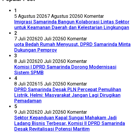
1
5 Agustus 2026
7 Agustus 2026
0 Komentar
Imigrasi Samarinda Bangun Kolaborasi Lintas Sektor
untuk Keamanan Daerah dan Kelestarian Lingkungan
2
7 Juli 2026
20 Juli 2026
0 Komentar
uota Bedah Rumah Menyusut, DPRD Samarinda Minta
Dukungan Pemprov
3
8 Juli 2026
20 Juli 2026
0 Komentar
Komisi I DPRD Samarinda Dorong Modernisasi
Sistem SPMB
4
8 Juli 2026
15 Juli 2026
0 Komentar
DPRD Samarinda Desak PLN Percepat Pemulihan
Listrik, Helmi: Masyarakat Jangan Lagi Dirugikan
Pemadaman
5
9 Juli 2026
20 Juli 2026
0 Komentar
Sektor Kepanduan Kapal Sungai Mahakam Jadi
Ladang Bisnis Terbesar, Komisi II DPRD Samarinda
Desak Revitalisasi Potensi Maritim