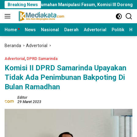
Langsung
g Perumahan Manipulasi Fasum, Komisi III Dorong Audit Massal 
Breaking News
ke
konten
Home
News
Nasional
Daerah
Advertorial
Politik
Huk
Beranda
Advertorial
Advertorial
,
DPRD Samarinda
Komisi II DPRD Samarinda Upayakan
Tidak Ada Penimbunan Bakpoting Di
Bulan Ramadhan
Editor
29 Maret 2023