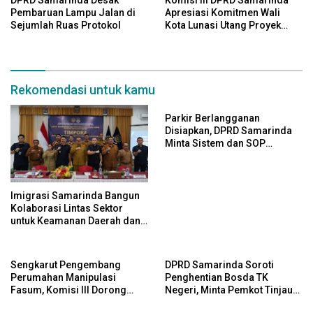
DPRD Samarinda Desak
Komisi III DPRD Samarinda
Pembaruan Lampu Jalan di
Apresiasi Komitmen Wali
Sejumlah Ruas Protokol
Kota Lunasi Utang Proyek
2025 di Tahun Ini
Rekomendasi untuk kamu
Parkir Berlangganan
Disiapkan, DPRD Samarinda
Minta Sistem dan SOP
Dimatangkan
Imigrasi Samarinda Bangun
Kolaborasi Lintas Sektor
untuk Keamanan Daerah dan
Kelestarian Lingkungan
Sengkarut Pengembang
DPRD Samarinda Soroti
Perumahan Manipulasi
Penghentian Bosda TK
Fasum, Komisi III Dorong
Negeri, Minta Pemkot Tinjau
Audit Massal dan Percepatan
Kembali Kebijakan