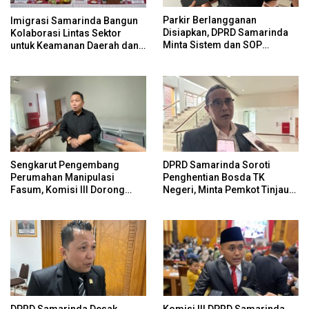
Parkir Berlangganan
Imigrasi Samarinda Bangun
Disiapkan, DPRD Samarinda
Kolaborasi Lintas Sektor
Minta Sistem dan SOP
untuk Keamanan Daerah dan
Dimatangkan
Kelestarian Lingkungan
Sengkarut Pengembang
DPRD Samarinda Soroti
Perumahan Manipulasi
Penghentian Bosda TK
Fasum, Komisi III Dorong
Negeri, Minta Pemkot Tinjau
Audit Massal dan Percepatan
Kembali Kebijakan
Perda Aset