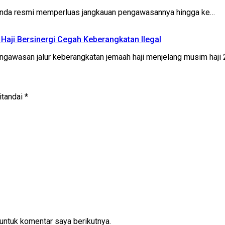
inda resmi memperluas jangkauan pengawasannya hingga ke…
n Haji Bersinergi Cegah Keberangkatan Ilegal
asan jalur keberangkatan jemaah haji menjelang musim haji 
itandai
*
untuk komentar saya berikutnya.