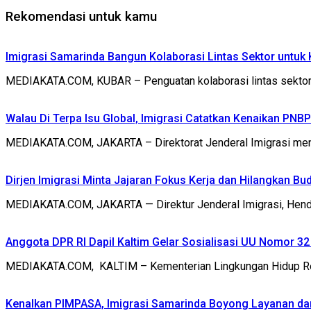
Rekomendasi untuk kamu
Imigrasi Samarinda Bangun Kolaborasi Lintas Sektor untu
MEDIAKATA.COM, KUBAR – Penguatan kolaborasi lintas sektor 
Walau Di Terpa Isu Global, Imigrasi Catatkan Kenaikan PNB
MEDIAKATA.COM, JAKARTA – Direktorat Jenderal Imigrasi men
Dirjen Imigrasi Minta Jajaran Fokus Kerja dan Hilangkan Bu
MEDIAKATA.COM, JAKARTA — Direktur Jenderal Imigrasi, Hendar
Anggota DPR RI Dapil Kaltim Gelar Sosialisasi UU Nomor 3
MEDIAKATA.COM, KALTIM – Kementerian Lingkungan Hidup Rep
Kenalkan PIMPASA, Imigrasi Samarinda Boyong Layanan d