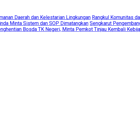
amanan Daerah dan Kelestarian Lingkungan
Rangkul Komunitas d
rinda Minta Sistem dan SOP Dimatangkan
Sengkarut Pengembang 
ghentian Bosda TK Negeri, Minta Pemkot Tinjau Kembali Kebij