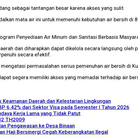
dang sebagai tantangan besar karena akses yang sulit.
an mata air ini untuk memenuhi kebutuhan air bersih di 8 d
 Program Penyediaan Air Minum dan Sanitasi Berbasis Masya
daerah dan diharapkan dapat dikelola secara langsung oleh
penuhi secara efektif.
k mengatasi permasalahan serius pemenuhan air bersih di Ku
 dapat segera memiliki akses yang memadai terhadap air ber
uk Keamanan Daerah dan Kelestarian Lingkungan
NBP 6.42% dari Sektor Visa pada Semester I Tahun 2026
Budaya Kerja Lama yang Tidak Patut
 32 TH2009
dan Pengawasan ke Desa Binaan
ian Haji Bersinergi Cegah Keberangkatan Ilegal