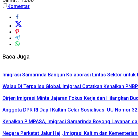
Dilihat :
1,066
Komentar
Baca Juga
Imigrasi Samarinda Bangun Kolaborasi Lintas Sektor untu
Walau Di Terpa Isu Global, Imigrasi Catatkan Kenaikan PNB
Dirjen Imigrasi Minta Jajaran Fokus Kerja dan Hilangkan Bu
Anggota DPR RI Dapil Kaltim Gelar Sosialisasi UU Nomor 3
Kenalkan PIMPASA, Imigrasi Samarinda Boyong Layanan d
Negara Perketat Jalur Haji, Imigrasi Kaltim dan Kementeria