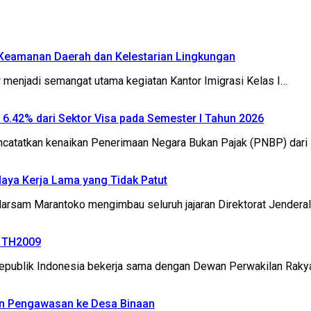
k Keamanan Daerah dan Kelestarian Lingkungan
menjadi semangat utama kegiatan Kantor Imigrasi Kelas I…
P 6.42% dari Sektor Visa pada Semester I Tahun 2026
catatkan kenaikan Penerimaan Negara Bukan Pajak (PNBP) dari 
daya Kerja Lama yang Tidak Patut
sam Marantoko mengimbau seluruh jajaran Direktorat Jenderal (
2 TH2009
ublik Indonesia bekerja sama dengan Dewan Perwakilan Rakya
an Pengawasan ke Desa Binaan