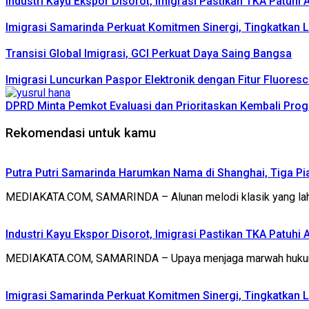
Industri Kayu Ekspor Disorot, Imigrasi Pastikan TKA Patuhi
Imigrasi Samarinda Perkuat Komitmen Sinergi, Tingkatkan L
Transisi Global Imigrasi, GCI Perkuat Daya Saing Bangsa
Imigrasi Luncurkan Paspor Elektronik dengan Fitur Fluores
DPRD Minta Pemkot Evaluasi dan Prioritaskan Kembali Pro
Rekomendasi untuk kamu
Putra Putri Samarinda Harumkan Nama di Shanghai, Tiga Pia
MEDIAKATA.COM, SAMARINDA – Alunan melodi klasik yang lahir 
Industri Kayu Ekspor Disorot, Imigrasi Pastikan TKA Patuhi
MEDIAKATA.COM, SAMARINDA – Upaya menjaga marwah hukum di 
Imigrasi Samarinda Perkuat Komitmen Sinergi, Tingkatkan L