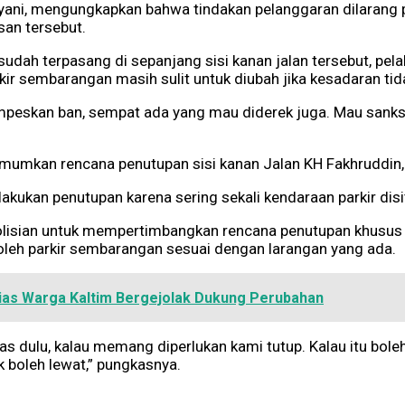
lyani, mengungkapkan bahwa tindakan pelanggaran dilarang 
san tersebut.
udah terpasang di sepanjang sisi kanan jalan tersebut, pel
ir sembarangan masih sulit untuk diubah jika kesadaran tidak
mpeskan ban, sempat ada yang mau diderek juga. Mau sanksi 
mumkan rencana penutupan sisi kanan Jalan KH Fakhruddin, k
n lakukan penutupan karena sering sekali kendaraan parkir di
lisian untuk mempertimbangkan rencana penutupan khusus b
boleh parkir sembarangan sesuai dengan larangan yang ada.
sias Warga Kaltim Bergejolak Dukung Perubahan
as dulu, kalau memang diperlukan kami tutup. Kalau itu bol
k boleh lewat,” pungkasnya.