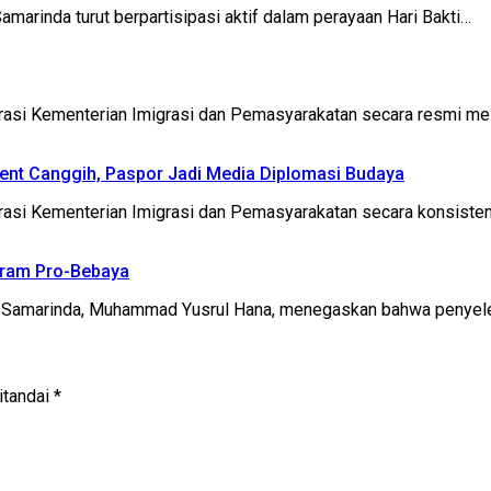
rinda turut berpartisipasi aktif dalam perayaan Hari Bakti…
asi Kementerian Imigrasi dan Pemasyarakatan secara resmi mel
cent Canggih, Paspor Jadi Media Diplomasi Budaya
rasi Kementerian Imigrasi dan Pemasyarakatan secara konsiste
gram Pro-Bebaya
 Samarinda, Muhammad Yusrul Hana, menegaskan bahwa penyel
itandai
*