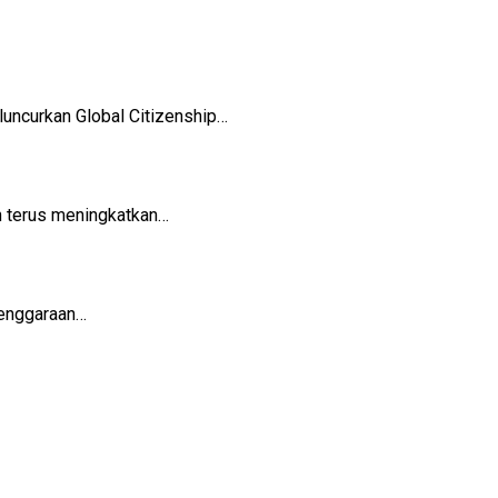
uncurkan Global Citizenship…
n terus meningkatkan…
enggaraan…