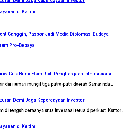
 Aturan Demi Jaga Kepercayaan Investor
ayanan di Kaltim
cent Canggih, Paspor Jadi Media Diplomasi Budaya
gram Pro-Bebaya
nis Cilik Bumi Etam Raih Penghargaan Internasional
dari jemari mungil tiga putra-putri daerah Samarinda…
 Aturan Demi Jaga Kepercayaan Investor
tengah derasnya arus investasi terus diperkuat. Kantor…
ayanan di Kaltim