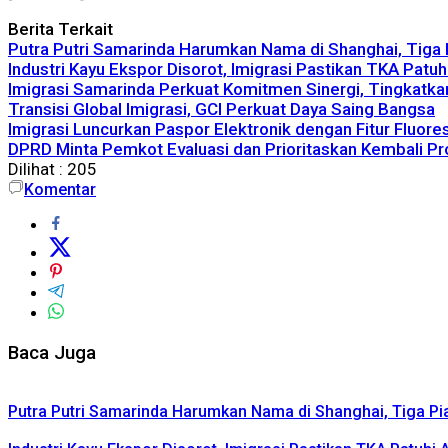
Berita Terkait
Putra Putri Samarinda Harumkan Nama di Shanghai, Tiga P
Industri Kayu Ekspor Disorot, Imigrasi Pastikan TKA Patu
Imigrasi Samarinda Perkuat Komitmen Sinergi, Tingkatkan
Transisi Global Imigrasi, GCI Perkuat Daya Saing Bangsa
Imigrasi Luncurkan Paspor Elektronik dengan Fitur Fluor
DPRD Minta Pemkot Evaluasi dan Prioritaskan Kembali P
Dilihat :
205
Komentar
Baca Juga
Putra Putri Samarinda Harumkan Nama di Shanghai, Tiga Pia