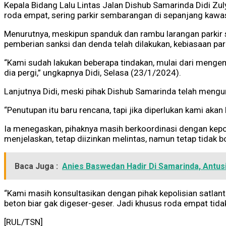
Kepala Bidang Lalu Lintas Jalan Dishub Samarinda Didi Zu
roda empat, sering parkir sembarangan di sepanjang kawa
Menurutnya, meskipun spanduk dan rambu larangan parkir s
pemberian sanksi dan denda telah dilakukan, kebiasaan park
“Kami sudah lakukan beberapa tindakan, mulai dari menge
dia pergi,” ungkapnya Didi, Selasa (23/1/2024).
Lanjutnya Didi, meski pihak Dishub Samarinda telah mengu
“Penutupan itu baru rencana, tapi jika diperlukan kami aka
Ia menegaskan, pihaknya masih berkoordinasi dengan kepo
menjelaskan, tetap diizinkan melintas, namun tetap tidak 
Baca Juga :
Anies Baswedan Hadir Di Samarinda, Antu
“Kami masih konsultasikan dengan pihak kepolisian satlant
beton biar gak digeser-geser. Jadi khusus roda empat tida
[RUL/TSN]