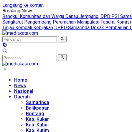
Langsung ke konten
Breaking News
Rangkul Komunitas dan Warga Danau Jempang, DPD PSI Samari
Sengkarut Pengembang Perumahan Manipulasi Fasum, Komisi I
Tinjau Kembali Kebijakan
DPRD Samarinda Desak Pembaruan La
Home
News
Nasional
Daerah
Samarinda
Balikpapan
Bontang
Kab. Kukar
Kab. Kubar
Kab. Kutim