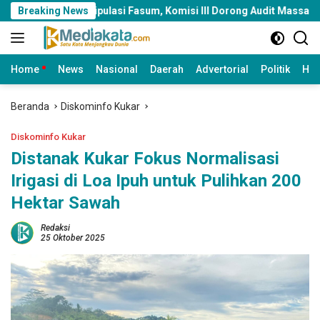
Langsung
asi Fasum, Komisi III Dorong Audit Massal dan Percepatan Perda
Breaking News
ke
konten
Home
News
Nasional
Daerah
Advertorial
Politik
Huk
Beranda
Diskominfo Kukar
Diskominfo Kukar
Distanak Kukar Fokus Normalisasi
Irigasi di Loa Ipuh untuk Pulihkan 200
Hektar Sawah
Redaksi
25 Oktober 2025