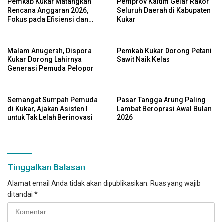
Pemkab Kukar Matangkan
Pemprov Kaltim Gelar Rakor
Rencana Anggaran 2026,
Seluruh Daerah di Kabupaten
Fokus pada Efisiensi dan
Kukar
Program Pro-Rakyat
Malam Anugerah, Dispora
Pemkab Kukar Dorong Petani
Kukar Dorong Lahirnya
Sawit Naik Kelas
Generasi Pemuda Pelopor
Semangat Sumpah Pemuda
Pasar Tangga Arung Paling
di Kukar, Ajakan Asisten I
Lambat Beroprasi Awal Bulan
untuk Tak Lelah Berinovasi
2026
Tinggalkan Balasan
Alamat email Anda tidak akan dipublikasikan.
Ruas yang wajib
ditandai
*