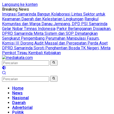
Langsung ke konten
Breaking News
Imigrasi Samarinda Bangun Kolaborasi Lintas Sektor untuk
Keamanan Daerah dan Kelestarian Lingkungan
Rangkul
Komunitas dan Warga Danau Jempang, DPD PSI Samarinda
Gelar Nobar Timnas Indonesia
Parkir Berlangganan Disiapkan,
DPRD Samarinda Minta Sistem dan SOP Dimatangkan
Sengkarut Pengembang Perumahan Manipulasi Fasum,
Komisi III Dorong Audit Massal dan Percepatan Perda Aset
DPRD Samarinda Soroti Penghentian Bosda TK Negeri, Minta
Pemkot Tinjau Kembali Kebijakan
Home
News
Nasional
Daerah
Advertorial
Politik