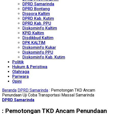
DPRD Samarinda
DPRD Bontang
Dispora Kaltim
DPRD Kab. Kutim
DPRD Kab. PPU
Diskominfo Kaltim
KPID Kaltim
Disdikbud Kaltim
DPK KALTIM
Diskominfo Kukar
Diskominfo PPU
Diskominfo Kab. Kutim
Politik
Hukum & Peristiwa
Olahraga
Pariwara
Opini
Beranda
DPRD Samarinda
: Pemotongan TKD Ancam
Penundaan Uji Coba Transportasi Massal Samarinda
DPRD Samarinda
: Pemotongan TKD Ancam Penundaan