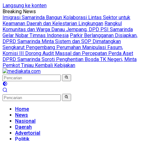
Langsung ke konten
Breaking News
Imigrasi Samarinda Bangun Kolaborasi Lintas Sektor untuk
Keamanan Daerah dan Kelestarian Lingkungan
Rangkul
Komunitas dan Warga Danau Jempang, DPD PSI Samarinda
Gelar Nobar Timnas Indonesia
Parkir Berlangganan Disiapkan,
DPRD Samarinda Minta Sistem dan SOP Dimatangkan
Sengkarut Pengembang Perumahan Manipulasi Fasum,
Komisi III Dorong Audit Massal dan Percepatan Perda Aset
DPRD Samarinda Soroti Penghentian Bosda TK Negeri, Minta
Pemkot Tinjau Kembali Kebijakan
Home
News
Nasional
Daerah
Advertorial
Politik