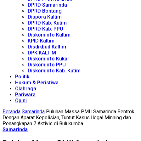
DPRD Samarinda
DPRD Bontang
Dispora Kaltim
DPRD Kab. Kutim
DPRD Kab. PPU
Diskominfo Kaltim
KPID Kaltim
Disdikbud Kaltim
DPK KALTIM
Diskominfo Kukar
Diskominfo PPU
Diskominfo Kab. Kutim
Politik
Hukum & Peristiwa
Olahraga
Pariwara
Opini
Beranda
Samarinda
Puluhan Massa PMII Samarinda Bentrok
Dengan Aparat Kepolisian, Tuntut Kasus Ilegal Minning dan
Penangkapan 7 Aktivis di Bulukumba
Samarinda