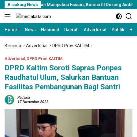
Langsung
ahan Manipulasi Fasum, Komisi III Dorong Audit Massal dan Perc
Breaking News
ke
konten
Home
News
Nasional
Daerah
Advertorial
Politik
Huk
Beranda
Advertorial
DPRD Prov. KALTIM
Advertorial
,
DPRD Prov. KALTIM
DPRD Kaltim Soroti Sapras Ponpes
Raudhatul Ulum, Salurkan Bantuan
Fasilitas Pembangunan Bagi Santri
Redaksi
17 November 2023