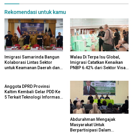
Rekomendasi untuk kamu
Imigrasi Samarinda Bangun
Walau Di Terpa Isu Global,
Kolaborasi Lintas Sektor
Imigrasi Catatkan Kenaikan
untuk Keamanan Daerah dan
PNBP 6.42% dari Sektor Visa
Kelestarian Lingkungan
pada Semester I Tahun 2026
Anggota DPRD Provinsi
Kaltim Kembali Gelar PDD Ke
5 Terkait Teknologi Informasi
Untuk Efektivitas Pengawasan
Publik Dan Demokrasi Daerah
Abdurahman Mengajak
Masyarakat Untuk
Berpartisipasi Dalam