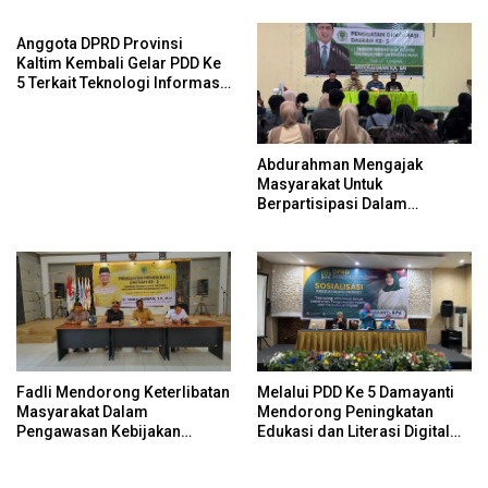
Anggota DPRD Provinsi
Kaltim Kembali Gelar PDD Ke
5 Terkait Teknologi Informasi
Untuk Efektivitas Pengawasan
Publik Dan Demokrasi Daerah
Abdurahman Mengajak
Masyarakat Untuk
Berpartisipasi Dalam
Pengawasan Kebijakan
Pemerintah Melalui Sistem
Platform Digital
Fadli Mendorong Keterlibatan
Melalui PDD Ke 5 Damayanti
Masyarakat Dalam
Mendorong Peningkatan
Pengawasan Kebijakan
Edukasi dan Literasi Digital
Pemerintah Yang Berbasis
Bagi Masyarakat
Digital