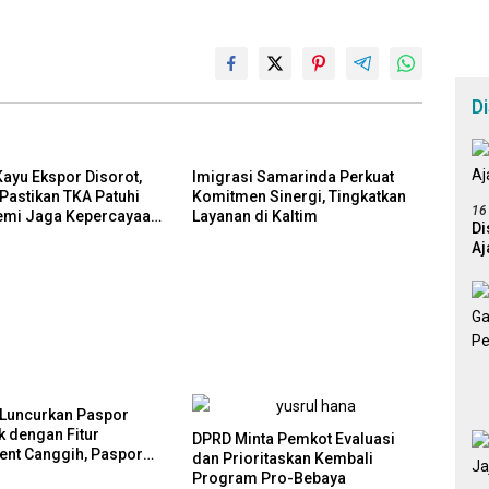
D
Kayu Ekspor Disorot,
Imigrasi Samarinda Perkuat
 Pastikan TKA Patuhi
Komitmen Sinergi, Tingkatkan
16
emi Jaga Kepercayaan
Layanan di Kaltim
Di
Aj
 Luncurkan Paspor
k dengan Fitur
DPRD Minta Pemkot Evaluasi
ent Canggih, Paspor
dan Prioritaskan Kembali
ia Diplomasi Budaya
Program Pro-Bebaya