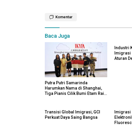
Komentar
Baca Juga
Industri 
Imigrasi
Aturan D
Investor
Putra Putri Samarinda
Harumkan Nama di Shanghai,
Tiga Pianis Cilik Bumi Etam Raih
Penghargaan Internasional
Transisi Global Imigrasi, GCI
Imigrasi
Perkuat Daya Saing Bangsa
Elektroni
Fluoresc
Jadi Med