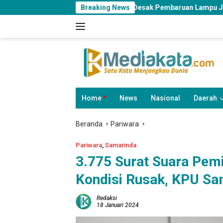
Langsung
DPRD Samarinda Desak Pembaruan Lampu Jalan di Sejumlah Ruas 
Breaking News
ke
konten
Home
News
Nasional
Daerah
Beranda
Pariwara
Pariwara
,
Samarinda
3.775 Surat Suara Pem
Kondisi Rusak, KPU Sa
Redaksi
18 Januari 2024