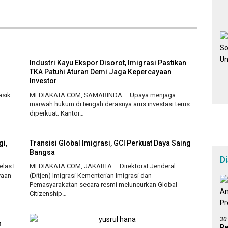
Industri Kayu Ekspor Disorot, Imigrasi Pastikan
TKA Patuhi Aturan Demi Jaga Kepercayaan
Investor
asik
MEDIAKATA.COM, SAMARINDA – Upaya menjaga
marwah hukum di tengah derasnya arus investasi terus
diperkuat. Kantor…
i,
Transisi Global Imigrasi, GCI Perkuat Daya Saing
Bangsa
D
las I
MEDIAKATA.COM, JAKARTA – Direktorat Jenderal
yaan
(Ditjen) Imigrasi Kementerian Imigrasi dan
Pemasyarakatan secara resmi meluncurkan Global
Citizenship…
30
n
Pe