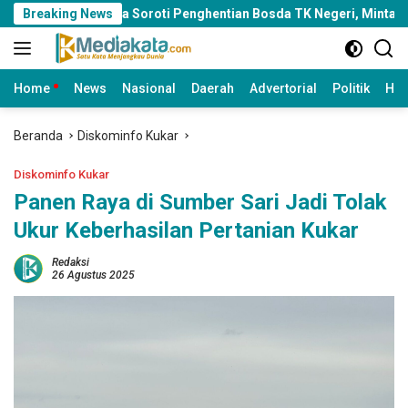
Langsung
marinda Soroti Penghentian Bosda TK Negeri, Minta Pemkot Tinja
Breaking News
ke
konten
Home
News
Nasional
Daerah
Advertorial
Politik
Huk
Beranda
Diskominfo Kukar
Diskominfo Kukar
Panen Raya di Sumber Sari Jadi Tolak
Ukur Keberhasilan Pertanian Kukar
Redaksi
26 Agustus 2025