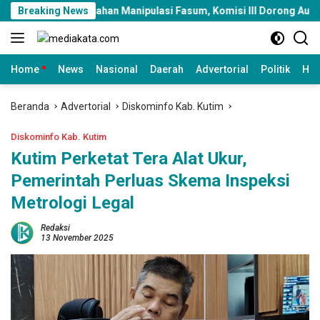
Langsung
mahan Manipulasi Fasum, Komisi III Dorong Audit Massal dan Pe
Breaking News
ke
konten
Home
News
Nasional
Daerah
Advertorial
Politik
Huk
Beranda
Advertorial
Diskominfo Kab. Kutim
Diskominfo Kab. Kutim
Kutim Perketat Tera Alat Ukur,
Pemerintah Perluas Skema Inspeksi
Metrologi Legal
Redaksi
13 November 2025