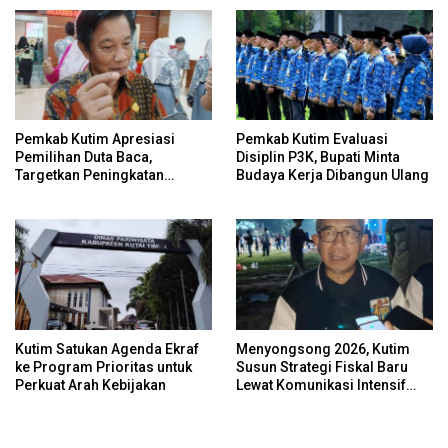
Pemkab Kutim Apresiasi
Pemkab Kutim Evaluasi
Pemilihan Duta Baca,
Disiplin P3K, Bupati Minta
Targetkan Peningkatan
Budaya Kerja Dibangun Ulang
Literasi Melalui Figur
Inspiratif
Kutim Satukan Agenda Ekraf
Menyongsong 2026, Kutim
ke Program Prioritas untuk
Susun Strategi Fiskal Baru
Perkuat Arah Kebijakan
Lewat Komunikasi Intensif
dengan Kemenkeu