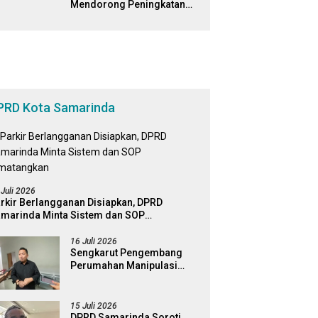
Mendorong Peningkatan
Edukasi dan Literasi Digital
Bagi Masyarakat
PRD Kota Samarinda
 Juli 2026
rkir Berlangganan Disiapkan, DPRD
marinda Minta Sistem dan SOP
matangkan
16 Juli 2026
Sengkarut Pengembang
Perumahan Manipulasi
Fasum, Komisi III Dorong
Audit Massal dan
Percepatan Perda Aset
15 Juli 2026
DPRD Samarinda Soroti