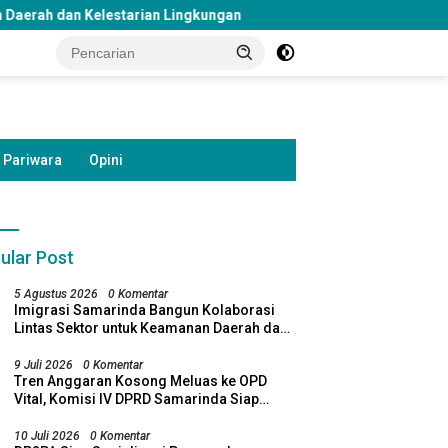
arian Lingkungan
Rangkul Komunitas dan Warga Danau Je
Pariwara
Opini
ular Post
5 Agustus 2026
0 Komentar
Imigrasi Samarinda Bangun Kolaborasi
Lintas Sektor untuk Keamanan Daerah dan
Kelestarian Lingkungan
9 Juli 2026
0 Komentar
Tren Anggaran Kosong Meluas ke OPD
 Samarinda Soroti
DPRD Samarinda Desak
K
Vital, Komisi IV DPRD Samarinda Siap
entian Bosda TK Negeri,
Pembaruan Lampu Jalan di
A
Bawa Temuan ke Banggar
 Pemkot Tinjau Kembali
Sejumlah Ruas Protokol
L
10 Juli 2026
0 Komentar