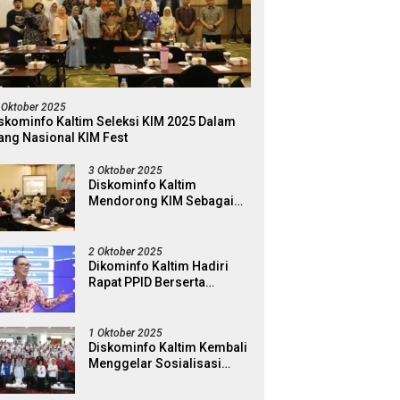
 Oktober 2025
skominfo Kaltim Seleksi KIM 2025 Dalam
ang Nasional KIM Fest
3 Oktober 2025
Diskominfo Kaltim
Mendorong KIM Sebagai
Garda Terdepan Dalam
Penyaring Dan Penguat
Literasi Digital
2 Oktober 2025
Dikominfo Kaltim Hadiri
Rapat PPID Berserta
Jajaran Pemerintah
Kabapaten Kutai Timur
1 Oktober 2025
Diskominfo Kaltim Kembali
Menggelar Sosialisasi
Literasi Digital di Kampus
Universitas Mulawarman