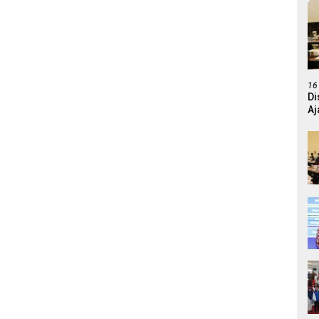
16
Di
Aj