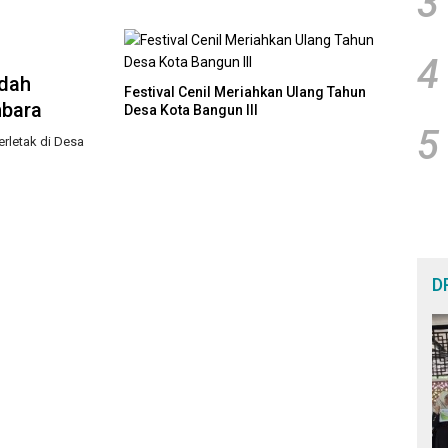
3
dan Percepatan Perda Aset
Kebij
4
udah
Festival Cenil Meriahkan Ulang Tahun
mbara
Desa Kota Bangun III
5
letak di Desa
D