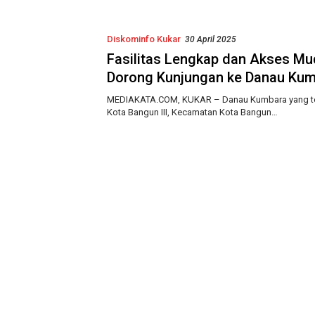
 Lingkungan
Indonesia
Diskominfo Kukar
30 April 2025
Fasilitas Lengkap dan Akses M
Dorong Kunjungan ke Danau Ku
MEDIAKATA.COM, KUKAR – Danau Kumbara yang ter
Kota Bangun III, Kecamatan Kota Bangun…