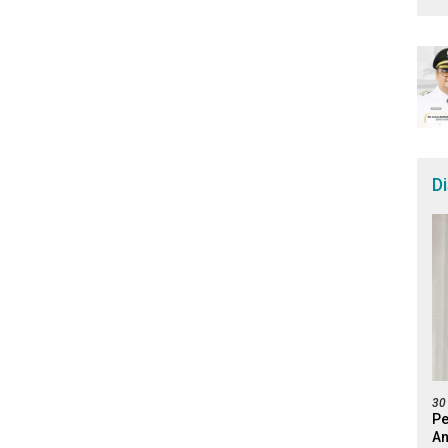
D
30
Pe
An