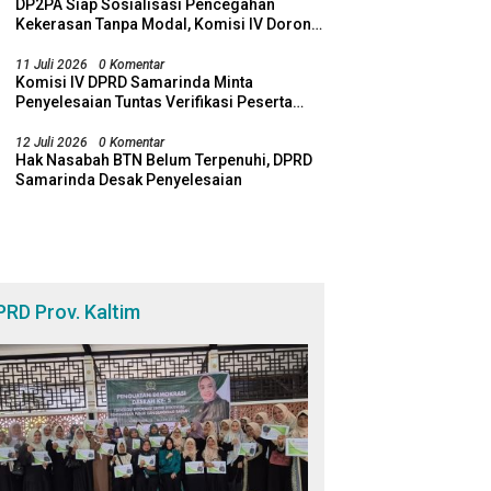
akan
Ta
DP2PA Siap Sosialisasi Pencegahan
Kekerasan Tanpa Modal, Komisi IV Dorong
Sinergi Lewat RT Pro Bebaya
11 Juli 2026
0 Komentar
Komisi IV DPRD Samarinda Minta
Penyelesaian Tuntas Verifikasi Peserta
SPMB
12 Juli 2026
0 Komentar
Hak Nasabah BTN Belum Terpenuhi, DPRD
Samarinda Desak Penyelesaian
PRD Prov. Kaltim