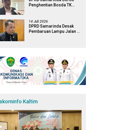
Penghentian Bosda TK
Negeri, Minta Pemkot
Tinjau Kembali Kebijakan
14 Juli 2026
DPRD Samarinda Desak
Pembaruan Lampu Jalan di
Sejumlah Ruas Protokol
iskominfo Kaltim