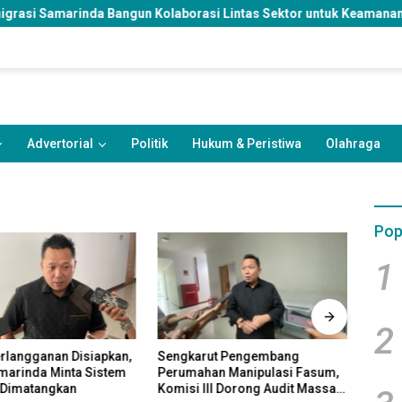
angun Kolaborasi Lintas Sektor untuk Keamanan Daerah dan Kelest
Advertorial
Politik
Hukum & Peristiwa
Olahraga
Pop
1
2
erlangganan Disiapkan,
Sengkarut Pengembang
DPRD
arinda Minta Sistem
Perumahan Manipulasi Fasum,
Pengh
 Dimatangkan
Komisi III Dorong Audit Massal
Minta