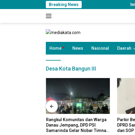
Langsung
Breaking News
Imigrasi Samarinda B
ke
konten
Home
News
Nasional
Daerah
Desa Kota Bangun III
marinda Bangun
Rangkul Komunitas dan Warga
Parkir B
intas Sektor untuk
Danau Jempang, DPD PSI
DPRD Sam
aerah dan
Samarinda Gelar Nobar Timnas
dan SOP