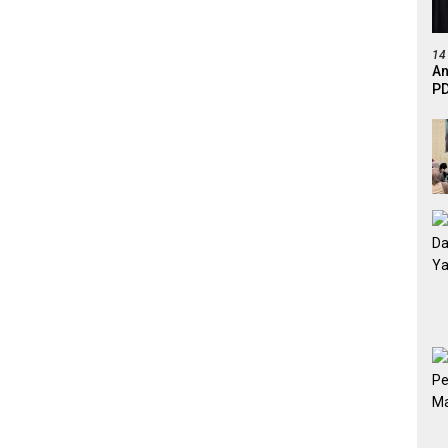
14
An
PD
Ef
De