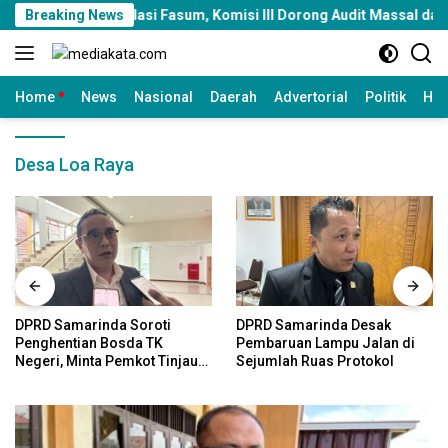
Langsung
Manipulasi Fasum, Komisi III Dorong Audit Massal dan Percepat
Breaking News
ke
konten
Home
News
Nasional
Daerah
Advertorial
Politik
Huk
Desa Loa Raya
DPRD Samarinda Soroti
DPRD Samarinda Desak
Penghentian Bosda TK
Pembaruan Lampu Jalan di
Negeri, Minta Pemkot Tinjau
Sejumlah Ruas Protokol
Kembali Kebijakan