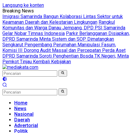
Langsung ke konten
Breaking News
Imigrasi Samarinda Bangun Kolaborasi Lintas Sektor untuk
Keamanan Daerah dan Kelestarian Lingkungan
Rangkul
Komunitas dan Warga Danau Jempang, DPD PSI Samarinda
Gelar Nobar Timnas Indonesia
Parkir Berlangganan Disiapkan,
DPRD Samarinda Minta Sistem dan SOP Dimatangkan
Sengkarut Pengembang Perumahan Manipulasi Fasum,
Komisi III Dorong Audit Massal dan Percepatan Perda Aset
DPRD Samarinda Soroti Penghentian Bosda TK Negeri, Minta
Pemkot Tinjau Kembali Kebijakan
Home
News
Nasional
Daerah
Advertorial
Politik