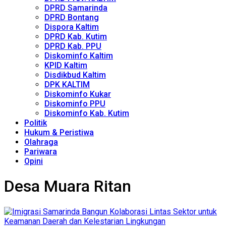
DPRD Samarinda
DPRD Bontang
Dispora Kaltim
DPRD Kab. Kutim
DPRD Kab. PPU
Diskominfo Kaltim
KPID Kaltim
Disdikbud Kaltim
DPK KALTIM
Diskominfo Kukar
Diskominfo PPU
Diskominfo Kab. Kutim
Politik
Hukum & Peristiwa
Olahraga
Pariwara
Opini
Desa Muara Ritan