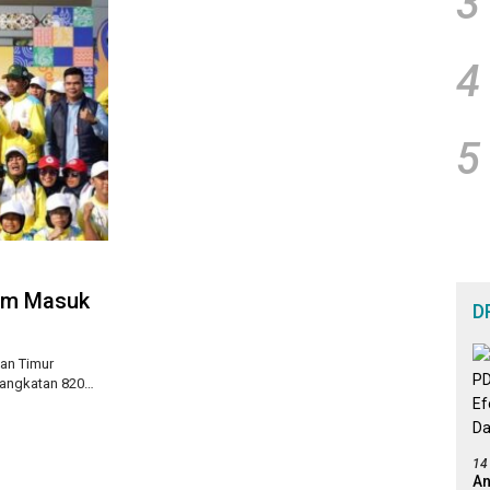
3
4
5
tim Masuk
D
an Timur
rangkatan 820…
14
An