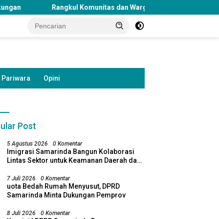
gkul Komunitas dan Warga Danau Jempang, DPD PSI Samarinda Gel
Pariwara
Opini
ular Post
5 Agustus 2026
0 Komentar
Imigrasi Samarinda Bangun Kolaborasi
Lintas Sektor untuk Keamanan Daerah dan
DPRD Samarinda Desak
Kelestarian Lingkungan
Pembaruan Lampu Jalan di
 Samarinda Soroti
7 Juli 2026
0 Komentar
K
Sejumlah Ruas Protokol
uota Bedah Rumah Menyusut, DPRD
entian Bosda TK Negeri,
A
Samarinda Minta Dukungan Pemprov
 Pemkot Tinjau Kembali
L
akan
Ta
8 Juli 2026
0 Komentar