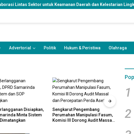
or untuk Keamanan Daerah dan Kelestarian Lingkungan
Ran
Advertorial
Politik
Hukum & Peristiwa
Olahraga
Pop
1
2
erlangganan Disiapkan,
Sengkarut Pengembang
DPRD
arinda Minta Sistem
Perumahan Manipulasi Fasum,
Pengh
 Dimatangkan
Komisi III Dorong Audit Massal
Minta
dan Percepatan Perda Aset
Kebij