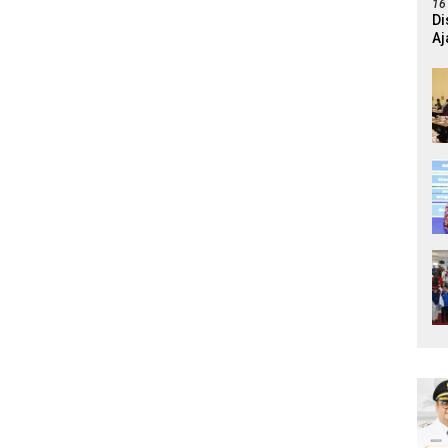
16
Di
Aj