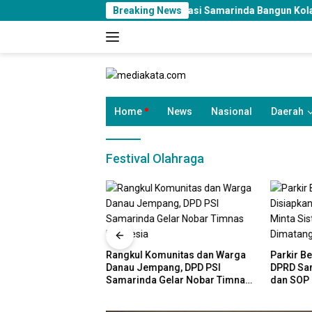
Langsung
Imigrasi Samarinda Bangun Kolaborasi Lintas Sekt
Breaking News
ke
konten
Home
News
Nasional
Daerah
Festival Olahraga
marinda Bangun
Rangkul Komunitas dan Warga
Parkir B
intas Sektor untuk
Danau Jempang, DPD PSI
DPRD Sam
aerah dan
Samarinda Gelar Nobar Timnas
dan SOP
 Lingkungan
Indonesia