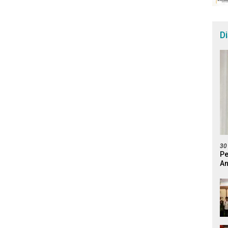
D
30
Pe
An
Pr