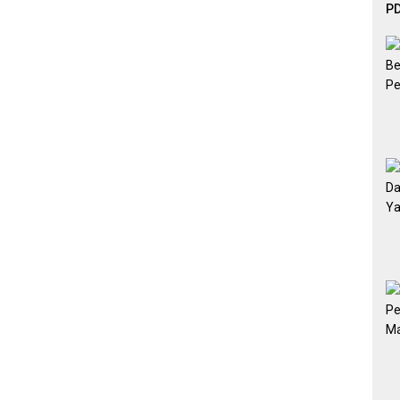
PD
Ef
De