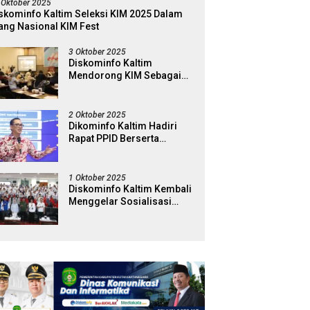
 Oktober 2025
skominfo Kaltim Seleksi KIM 2025 Dalam
ang Nasional KIM Fest
3 Oktober 2025
Diskominfo Kaltim
Mendorong KIM Sebagai
Garda Terdepan Dalam
Penyaring Dan Penguat
Literasi Digital
2 Oktober 2025
Dikominfo Kaltim Hadiri
Rapat PPID Berserta
Jajaran Pemerintah
Kabapaten Kutai Timur
1 Oktober 2025
Diskominfo Kaltim Kembali
Menggelar Sosialisasi
Literasi Digital di Kampus
Universitas Mulawarman