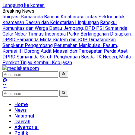
Langsung ke konten
Breaking News
Imigrasi Samarinda Bangun Kolaborasi Lintas Sektor untuk
Keamanan Daerah dan Kelestarian Lingkungan
Rangkul
Komunitas dan Warga Danau Jempang, DPD PSI Samarinda
Gelar Nobar Timnas Indonesia
Parkir Berlangganan Disiapkan,
DPRD Samarinda Minta Sistem dan SOP Dimatangkan
Sengkarut Pengembang Perumahan Manipulasi Fasum,
Komisi III Dorong Audit Massal dan Percepatan Perda Aset
DPRD Samarinda Soroti Penghentian Bosda TK Negeri, Minta
Pemkot Tinjau Kembali Kebijakan
Home
News
Nasional
Daerah
Advertorial
Politik