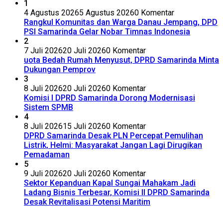
1
4 Agustus 2026
5 Agustus 2026
0 Komentar
Rangkul Komunitas dan Warga Danau Jempang, DPD
PSI Samarinda Gelar Nobar Timnas Indonesia
2
7 Juli 2026
20 Juli 2026
0 Komentar
uota Bedah Rumah Menyusut, DPRD Samarinda Minta
Dukungan Pemprov
3
8 Juli 2026
20 Juli 2026
0 Komentar
Komisi I DPRD Samarinda Dorong Modernisasi
Sistem SPMB
4
8 Juli 2026
15 Juli 2026
0 Komentar
DPRD Samarinda Desak PLN Percepat Pemulihan
Listrik, Helmi: Masyarakat Jangan Lagi Dirugikan
Pemadaman
5
9 Juli 2026
20 Juli 2026
0 Komentar
Sektor Kepanduan Kapal Sungai Mahakam Jadi
Ladang Bisnis Terbesar, Komisi II DPRD Samarinda
Desak Revitalisasi Potensi Maritim