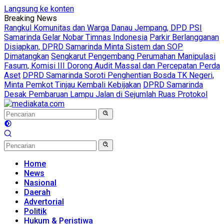
Langsung ke konten
Breaking News
Rangkul Komunitas dan Warga Danau Jempang, DPD PSI
Samarinda Gelar Nobar Timnas Indonesia
Parkir Berlangganan
Disiapkan, DPRD Samarinda Minta Sistem dan SOP
Dimatangkan
Sengkarut Pengembang Perumahan Manipulasi
Fasum, Komisi III Dorong Audit Massal dan Percepatan Perda
Aset
DPRD Samarinda Soroti Penghentian Bosda TK Negeri,
Minta Pemkot Tinjau Kembali Kebijakan
DPRD Samarinda
Desak Pembaruan Lampu Jalan di Sejumlah Ruas Protokol
Home
News
Nasional
Daerah
Advertorial
Politik
Hukum & Peristiwa