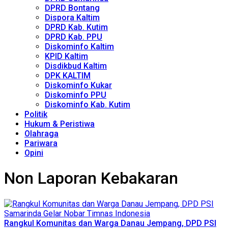
DPRD Bontang
Dispora Kaltim
DPRD Kab. Kutim
DPRD Kab. PPU
Diskominfo Kaltim
KPID Kaltim
Disdikbud Kaltim
DPK KALTIM
Diskominfo Kukar
Diskominfo PPU
Diskominfo Kab. Kutim
Politik
Hukum & Peristiwa
Olahraga
Pariwara
Opini
Non Laporan Kebakaran
Rangkul Komunitas dan Warga Danau Jempang, DPD PSI