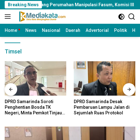
Langsung
 Pengembang Perumahan Manipulasi Fasum, Komisi III Dorong Audi
Breaking News
ke
konten
Home
News
Nasional
Daerah
Advertorial
Politik
Huk
Timsel
DPRD Samarinda Soroti
DPRD Samarinda Desak
Penghentian Bosda TK
Pembaruan Lampu Jalan di
Negeri, Minta Pemkot Tinjau
Sejumlah Ruas Protokol
Kembali Kebijakan