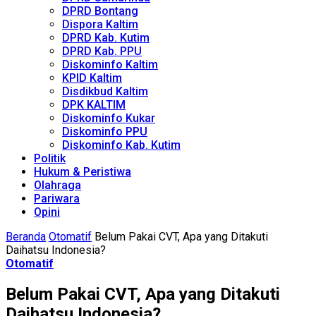
DPRD Bontang
Dispora Kaltim
DPRD Kab. Kutim
DPRD Kab. PPU
Diskominfo Kaltim
KPID Kaltim
Disdikbud Kaltim
DPK KALTIM
Diskominfo Kukar
Diskominfo PPU
Diskominfo Kab. Kutim
Politik
Hukum & Peristiwa
Olahraga
Pariwara
Opini
Beranda
Otomatif
Belum Pakai CVT, Apa yang Ditakuti
Daihatsu Indonesia?
Otomatif
Belum Pakai CVT, Apa yang Ditakuti
Daihatsu Indonesia?