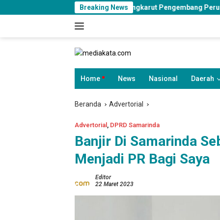
Langsung
kan
Sengkarut Pengembang Perumahan Manipulasi Fasum, K
Breaking News
ke
konten
Home
News
Nasional
Daerah
Beranda
Advertorial
Advertorial
,
DPRD Samarinda
Banjir Di Samarinda Seb
Menjadi PR Bagi Saya
Editor
22 Maret 2023