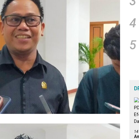
3
4
5
D
14
An