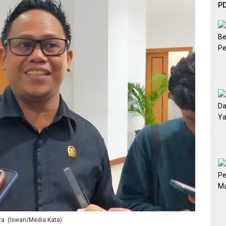
PD
Ef
De
ra. (Iswan/Media Kata)