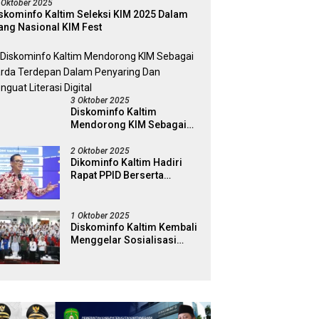
 Oktober 2025
skominfo Kaltim Seleksi KIM 2025 Dalam
ang Nasional KIM Fest
3 Oktober 2025
Diskominfo Kaltim
Mendorong KIM Sebagai
Garda Terdepan Dalam
Penyaring Dan Penguat
2 Oktober 2025
Dikominfo Kaltim Hadiri
Literasi Digital
Rapat PPID Berserta
Jajaran Pemerintah
Kabapaten Kutai Timur
1 Oktober 2025
Diskominfo Kaltim Kembali
Menggelar Sosialisasi
Literasi Digital di Kampus
Universitas Mulawarman