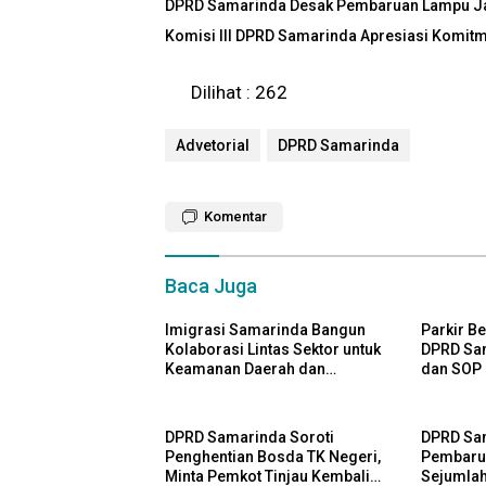
DPRD Samarinda Desak Pembaruan Lampu Jal
Komisi III DPRD Samarinda Apresiasi Komitme
Dilihat :
262
Advetorial
DPRD Samarinda
Komentar
Baca Juga
Imigrasi Samarinda Bangun
Parkir B
Kolaborasi Lintas Sektor untuk
DPRD Sam
Keamanan Daerah dan
dan SOP
Kelestarian Lingkungan
DPRD Samarinda Soroti
DPRD Sa
Penghentian Bosda TK Negeri,
Pembarua
Minta Pemkot Tinjau Kembali
Sejumlah