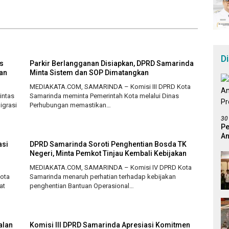
Tahun Ini
D
s
Parkir Berlangganan Disiapkan, DPRD Samarinda
an
Minta Sistem dan SOP Dimatangkan
MEDIAKATA.COM, SAMARINDA – Komisi III DPRD Kota
intas
Samarinda meminta Pemerintah Kota melalui Dinas
igrasi
Perhubungan memastikan…
30
Pe
An
asi
DPRD Samarinda Soroti Penghentian Bosda TK
Pr
Negeri, Minta Pemkot Tinjau Kembali Kebijakan
MEDIAKATA.COM, SAMARINDA – Komisi IV DPRD Kota
ota
Samarinda menaruh perhatian terhadap kebijakan
at
penghentian Bantuan Operasional…
alan
Komisi III DPRD Samarinda Apresiasi Komitmen