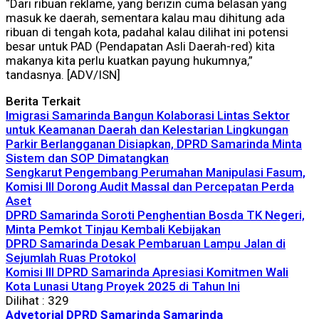
“Dari ribuan reklame, yang berizin cuma belasan yang
masuk ke daerah, sementara kalau mau dihitung ada
ribuan di tengah kota, padahal kalau dilihat ini potensi
besar untuk PAD (Pendapatan Asli Daerah-red) kita
makanya kita perlu kuatkan payung hukumnya,”
tandasnya. [ADV/ISN]
Berita Terkait
Imigrasi Samarinda Bangun Kolaborasi Lintas Sektor
untuk Keamanan Daerah dan Kelestarian Lingkungan
Parkir Berlangganan Disiapkan, DPRD Samarinda Minta
Sistem dan SOP Dimatangkan
Sengkarut Pengembang Perumahan Manipulasi Fasum,
Komisi III Dorong Audit Massal dan Percepatan Perda
Aset
DPRD Samarinda Soroti Penghentian Bosda TK Negeri,
Minta Pemkot Tinjau Kembali Kebijakan
DPRD Samarinda Desak Pembaruan Lampu Jalan di
Sejumlah Ruas Protokol
Komisi III DPRD Samarinda Apresiasi Komitmen Wali
Kota Lunasi Utang Proyek 2025 di Tahun Ini
Dilihat :
329
Advetorial
DPRD Samarinda
Samarinda