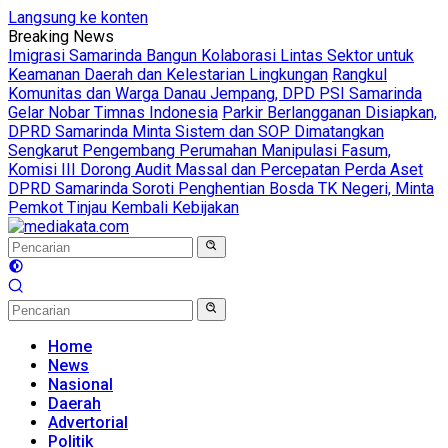
Langsung ke konten
Breaking News
Imigrasi Samarinda Bangun Kolaborasi Lintas Sektor untuk
Keamanan Daerah dan Kelestarian Lingkungan
Rangkul
Komunitas dan Warga Danau Jempang, DPD PSI Samarinda
Gelar Nobar Timnas Indonesia
Parkir Berlangganan Disiapkan,
DPRD Samarinda Minta Sistem dan SOP Dimatangkan
Sengkarut Pengembang Perumahan Manipulasi Fasum,
Komisi III Dorong Audit Massal dan Percepatan Perda Aset
DPRD Samarinda Soroti Penghentian Bosda TK Negeri, Minta
Pemkot Tinjau Kembali Kebijakan
Home
News
Nasional
Daerah
Advertorial
Politik