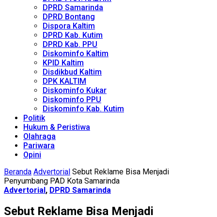
DPRD Samarinda
DPRD Bontang
Dispora Kaltim
DPRD Kab. Kutim
DPRD Kab. PPU
Diskominfo Kaltim
KPID Kaltim
Disdikbud Kaltim
DPK KALTIM
Diskominfo Kukar
Diskominfo PPU
Diskominfo Kab. Kutim
Politik
Hukum & Peristiwa
Olahraga
Pariwara
Opini
Beranda
Advertorial
Sebut Reklame Bisa Menjadi
Penyumbang PAD Kota Samarinda
Advertorial
,
DPRD Samarinda
Sebut Reklame Bisa Menjadi