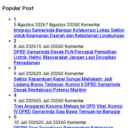
Popular Post
1
5 Agustus 2026
7 Agustus 2026
0 Komentar
Imigrasi Samarinda Bangun Kolaborasi Lintas Sektor
untuk Keamanan Daerah dan Kelestarian Lingkungan
2
8 Juli 2026
15 Juli 2026
0 Komentar
DPRD Samarinda Desak PLN Percepat Pemulihan
Listrik, Helmi: Masyarakat Jangan Lagi Dirugikan
Pemadaman
3
9 Juli 2026
20 Juli 2026
0 Komentar
Sektor Kepanduan Kapal Sungai Mahakam Jadi
Ladang Bisnis Terbesar, Komisi II DPRD Samarinda
Desak Revitalisasi Potensi Maritim
4
9 Juli 2026
20 Juli 2026
0 Komentar
Tren Anggaran Kosong Meluas ke OPD Vital, Komisi
IV DPRD Samarinda Siap Bawa Temuan ke Banggar
5
10 Juli 2026
20 Juli 2026
0 Komentar
DP2PA Siap Sosialisasi Pencegahan Kekerasan