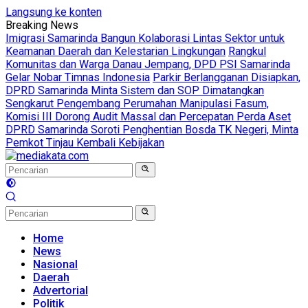
Langsung ke konten
Breaking News
Imigrasi Samarinda Bangun Kolaborasi Lintas Sektor untuk
Keamanan Daerah dan Kelestarian Lingkungan
Rangkul
Komunitas dan Warga Danau Jempang, DPD PSI Samarinda
Gelar Nobar Timnas Indonesia
Parkir Berlangganan Disiapkan,
DPRD Samarinda Minta Sistem dan SOP Dimatangkan
Sengkarut Pengembang Perumahan Manipulasi Fasum,
Komisi III Dorong Audit Massal dan Percepatan Perda Aset
DPRD Samarinda Soroti Penghentian Bosda TK Negeri, Minta
Pemkot Tinjau Kembali Kebijakan
Home
News
Nasional
Daerah
Advertorial
Politik