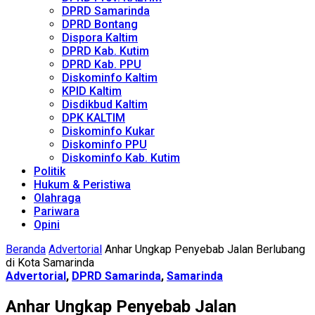
DPRD Samarinda
DPRD Bontang
Dispora Kaltim
DPRD Kab. Kutim
DPRD Kab. PPU
Diskominfo Kaltim
KPID Kaltim
Disdikbud Kaltim
DPK KALTIM
Diskominfo Kukar
Diskominfo PPU
Diskominfo Kab. Kutim
Politik
Hukum & Peristiwa
Olahraga
Pariwara
Opini
Beranda
Advertorial
Anhar Ungkap Penyebab Jalan Berlubang
di Kota Samarinda
Advertorial
,
DPRD Samarinda
,
Samarinda
Anhar Ungkap Penyebab Jalan