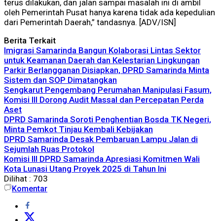
terus dilakukan, dan jalan sampai masalah ini di ambil
oleh Pemerintah Pusat hanya karena tidak ada kepedulian
dari Pemerintah Daerah,” tandasnya. [ADV/ISN]
Berita Terkait
Imigrasi Samarinda Bangun Kolaborasi Lintas Sektor
untuk Keamanan Daerah dan Kelestarian Lingkungan
Parkir Berlangganan Disiapkan, DPRD Samarinda Minta
Sistem dan SOP Dimatangkan
Sengkarut Pengembang Perumahan Manipulasi Fasum,
Komisi III Dorong Audit Massal dan Percepatan Perda
Aset
DPRD Samarinda Soroti Penghentian Bosda TK Negeri,
Minta Pemkot Tinjau Kembali Kebijakan
DPRD Samarinda Desak Pembaruan Lampu Jalan di
Sejumlah Ruas Protokol
Komisi III DPRD Samarinda Apresiasi Komitmen Wali
Kota Lunasi Utang Proyek 2025 di Tahun Ini
Dilihat :
703
Komentar