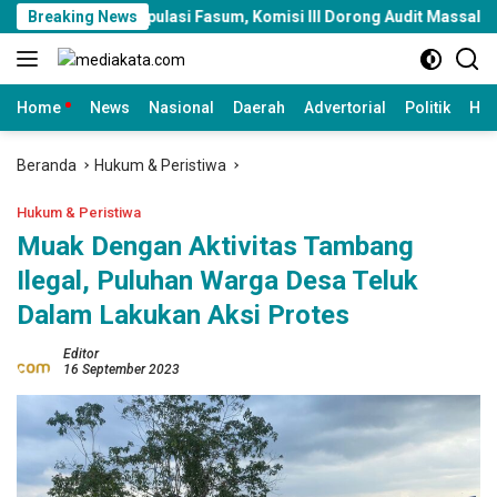
Langsung
anipulasi Fasum, Komisi III Dorong Audit Massal dan Percepatan
Breaking News
ke
konten
Home
News
Nasional
Daerah
Advertorial
Politik
Huk
Beranda
Hukum & Peristiwa
Hukum & Peristiwa
Muak Dengan Aktivitas Tambang
Ilegal, Puluhan Warga Desa Teluk
Dalam Lakukan Aksi Protes
Editor
16 September 2023