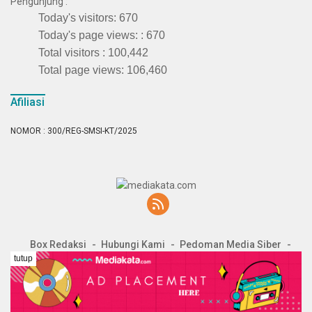
Pengunjung :
Today's visitors:
670
Today's page views: :
670
Total visitors :
100,442
Total page views:
106,460
Afiliasi
NOMOR : 300/REG-SMSI-KT/2025
Box Redaksi
Hubungi Kami
Pedoman Media Siber
tutup
Kode Etik Junalistik
2026 @Publisher Company PT. CKN