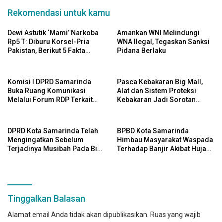
Rekomendasi untuk kamu
Dewi Astutik ‘Mami’ Narkoba
Amankan WNI Melindungi
Rp5 T: Diburu Korsel-Pria
WNA Ilegal, Tegaskan Sanksi
Pakistan, Berikut 5 Fakta
Pidana Berlaku
Menariknya
Komisi I DPRD Samarinda
Pasca Kebakaran Big Mall,
Buka Ruang Komunikasi
Alat dan Sistem Proteksi
Melalui Forum RDP Terkait
Kebakaran Jadi Sorotan
Status Lahan
DPRD Kota Samarinda
DPRD Kota Samarinda Telah
BPBD Kota Samarinda
Mengingatkan Sebelum
Himbau Masyarakat Waspada
Terjadinya Musibah Pada Big
Terhadap Banjir Akibat Hujan
Mall
Deras
Tinggalkan Balasan
Alamat email Anda tidak akan dipublikasikan.
Ruas yang wajib