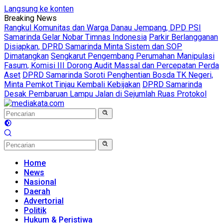
Langsung ke konten
Breaking News
Rangkul Komunitas dan Warga Danau Jempang, DPD PSI
Samarinda Gelar Nobar Timnas Indonesia
Parkir Berlangganan
Disiapkan, DPRD Samarinda Minta Sistem dan SOP
Dimatangkan
Sengkarut Pengembang Perumahan Manipulasi
Fasum, Komisi III Dorong Audit Massal dan Percepatan Perda
Aset
DPRD Samarinda Soroti Penghentian Bosda TK Negeri,
Minta Pemkot Tinjau Kembali Kebijakan
DPRD Samarinda
Desak Pembaruan Lampu Jalan di Sejumlah Ruas Protokol
Home
News
Nasional
Daerah
Advertorial
Politik
Hukum & Peristiwa