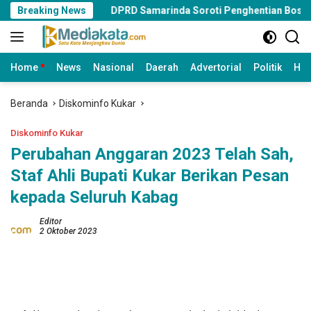
Langsung
set
Breaking News
DPRD Samarinda Soroti Penghentian Bosda TK Negeri, 
ke
konten
Home
News
Nasional
Daerah
Advertorial
Politik
Huk
Beranda
Diskominfo Kukar
Diskominfo Kukar
Perubahan Anggaran 2023 Telah Sah,
Staf Ahli Bupati Kukar Berikan Pesan
kepada Seluruh Kabag
Editor
2 Oktober 2023