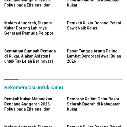
Fokus pada Efisiensi dan
Kukar
Program Pro-Rakyat
Malam Anugerah, Dispora
Pemkab Kukar Dorong Petani
Kukar Dorong Lahirnya
Sawit Naik Kelas
Generasi Pemuda Pelopor
Semangat Sumpah Pemuda
Pasar Tangga Arung Paling
di Kukar, Ajakan Asisten I
Lambat Beroprasi Awal Bulan
untuk Tak Lelah Berinovasi
2026
Rekomendasi untuk kamu
Pemkab Kukar Matangkan
Pemprov Kaltim Gelar Rakor
Rencana Anggaran 2026,
Seluruh Daerah di Kabupaten
Fokus pada Efisiensi dan
Kukar
Program Pro-Rakyat
Malam Anugerah, Dispora
Pemkab Kukar Dorong Petani