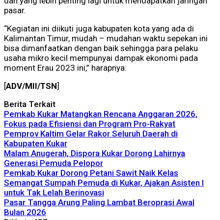
dan yang lebih penting lagi untuk mendapatkan jaringan
pasar.
“Kegiatan ini diikuti juga kabupaten kota yang ada di
Kalimantan Timur, mudah – mudahan waktu sepekan ini
bisa dimanfaatkan dengan baik sehingga para pelaku
usaha mikro kecil mempunyai dampak ekonomi pada
moment Erau 2023 ini,” harapnya.
[
ADV/MII/TSN
]
Berita Terkait
Pemkab Kukar Matangkan Rencana Anggaran 2026,
Fokus pada Efisiensi dan Program Pro-Rakyat
Pemprov Kaltim Gelar Rakor Seluruh Daerah di
Kabupaten Kukar
Malam Anugerah, Dispora Kukar Dorong Lahirnya
Generasi Pemuda Pelopor
Pemkab Kukar Dorong Petani Sawit Naik Kelas
Semangat Sumpah Pemuda di Kukar, Ajakan Asisten I
untuk Tak Lelah Berinovasi
Pasar Tangga Arung Paling Lambat Beroprasi Awal
Bulan 2026