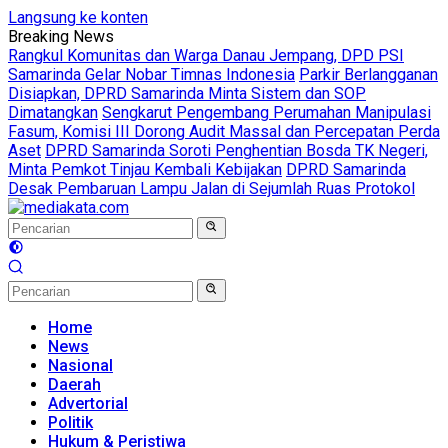
Langsung ke konten
Breaking News
Rangkul Komunitas dan Warga Danau Jempang, DPD PSI
Samarinda Gelar Nobar Timnas Indonesia
Parkir Berlangganan
Disiapkan, DPRD Samarinda Minta Sistem dan SOP
Dimatangkan
Sengkarut Pengembang Perumahan Manipulasi
Fasum, Komisi III Dorong Audit Massal dan Percepatan Perda
Aset
DPRD Samarinda Soroti Penghentian Bosda TK Negeri,
Minta Pemkot Tinjau Kembali Kebijakan
DPRD Samarinda
Desak Pembaruan Lampu Jalan di Sejumlah Ruas Protokol
Home
News
Nasional
Daerah
Advertorial
Politik
Hukum & Peristiwa