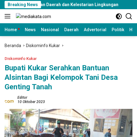
Langsung
amanan Daerah dan Kelestarian Lingkungan
Breaking News
Rangkul Komuni
ke
konten
Home
News
Nasional
Daerah
Advertorial
Politik
Huk
Beranda
Diskominfo Kukar
Diskominfo Kukar
Bupati Kukar Serahkan Bantuan
Alsintan Bagi Kelompok Tani Desa
Genting Tanah
Editor
10 Oktober 2023