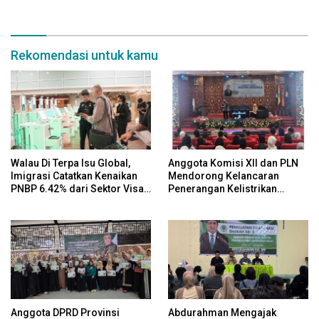
Pemerintah Yang Berbasis
Bagi Masyarakat
Digital
Rekomendasi untuk kamu
Walau Di Terpa Isu Global,
Anggota Komisi XII dan PLN
Imigrasi Catatkan Kenaikan
Mendorong Kelancaran
PNBP 6.42% dari Sektor Visa
Penerangan Kelistrikan
pada Semester I Tahun 2026
Diseluruh Plosok Desa Di
Kaltim
Anggota DPRD Provinsi
Abdurahman Mengajak