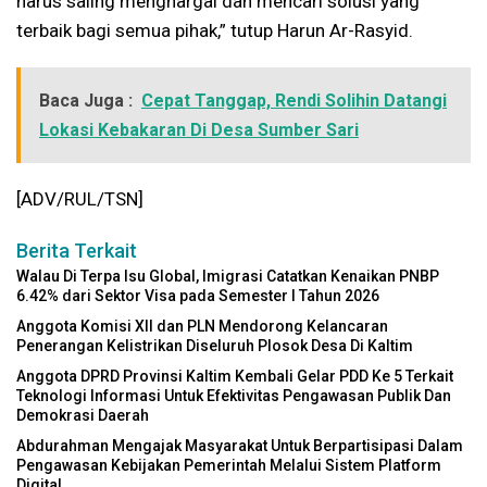
harus saling menghargai dan mencari solusi yang
terbaik bagi semua pihak,” tutup Harun Ar-Rasyid.
Baca Juga :
Cepat Tanggap, Rendi Solihin Datangi
Lokasi Kebakaran Di Desa Sumber Sari
[ADV/RUL/TSN]
Berita Terkait
Walau Di Terpa Isu Global, Imigrasi Catatkan Kenaikan PNBP
6.42% dari Sektor Visa pada Semester I Tahun 2026
Anggota Komisi XII dan PLN Mendorong Kelancaran
Penerangan Kelistrikan Diseluruh Plosok Desa Di Kaltim
Anggota DPRD Provinsi Kaltim Kembali Gelar PDD Ke 5 Terkait
Teknologi Informasi Untuk Efektivitas Pengawasan Publik Dan
Demokrasi Daerah
Abdurahman Mengajak Masyarakat Untuk Berpartisipasi Dalam
Pengawasan Kebijakan Pemerintah Melalui Sistem Platform
Digital