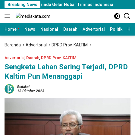
Langsung
amarinda Gelar Nobar Timnas Indonesia
Breaking News
Parkir Berlangg
ke
konten
Home
News
Nasional
Daerah
Advertorial
Politik
Huk
Beranda
Advertorial
DPRD Prov. KALTIM
Advertorial
,
Daerah
,
DPRD Prov. KALTIM
Sengketa Lahan Sering Terjadi, DPRD
Kaltim Pun Menanggapi
Redaksi
13 Oktober 2023