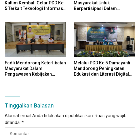
Kaltim Kembali Gelar PDD Ke
Masyarakat Untuk
5 Terkait Teknologi Informasi
Berpartisipasi Dalam
Untuk Efektivitas Pengawasan
Pengawasan Kebijakan
Publik Dan Demokrasi Daerah
Pemerintah Melalui Sistem
Platform Digital
Fadli Mendorong Keterlibatan
Melalui PDD Ke 5 Damayanti
Masyarakat Dalam
Mendorong Peningkatan
Pengawasan Kebijakan
Edukasi dan Literasi Digital
Pemerintah Yang Berbasis
Bagi Masyarakat
Digital
Tinggalkan Balasan
Alamat email Anda tidak akan dipublikasikan.
Ruas yang wajib
ditandai
*