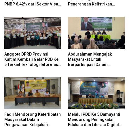
PNBP 6.42% dari Sektor Visa
Penerangan Kelistrikan
pada Semester I Tahun 2026
Diseluruh Plosok Desa Di
Kaltim
Anggota DPRD Provinsi
Abdurahman Mengajak
Kaltim Kembali Gelar PDD Ke
Masyarakat Untuk
5 Terkait Teknologi Informasi
Berpartisipasi Dalam
Untuk Efektivitas Pengawasan
Pengawasan Kebijakan
Publik Dan Demokrasi Daerah
Pemerintah Melalui Sistem
Platform Digital
Fadli Mendorong Keterlibatan
Melalui PDD Ke 5 Damayanti
Masyarakat Dalam
Mendorong Peningkatan
Pengawasan Kebijakan
Edukasi dan Literasi Digital