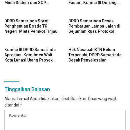
Minta Sistem dan SOP
Fasum, Komisi III Dorong
Dimatangkan
Audit Massal dan Percepatan
Perda Aset
DPRD Samarinda Soroti
DPRD Samarinda Desak
Penghentian Bosda TK
Pembaruan Lampu Jalan di
Negeri, Minta Pemkot Tinjau
Sejumlah Ruas Protokol
Kembali Kebijakan
Komisi III DPRD Samarinda
Hak Nasabah BTN Belum
Apresiasi Komitmen Wali
Terpenuhi, DPRD Samarinda
Kota Lunasi Utang Proyek
Desak Penyelesaian
2025 di Tahun Ini
Tinggalkan Balasan
Alamat email Anda tidak akan dipublikasikan.
Ruas yang wajib
ditandai
*