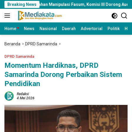
Langsung
erumahan Manipulasi Fasum, Komisi III Dorong Audit Massal dan 
Breaking News
ke
konten
Home
News
Nasional
Daerah
Advertorial
Politik
Huk
Beranda
DPRD Samarinda
DPRD Samarinda
Momentum Hardiknas, DPRD
Samarinda Dorong Perbaikan Sistem
Pendidikan
Redaksi
4 Mei 2026