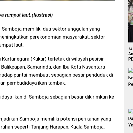
a rumput laut.(Ilustrasi)
Samboja memiliki dua sektor unggulan yang
meningkatkan perekonomian masyarakat, sektor
umput laut.
14
An
artanegara (Kukar) terletak di wilayah pesisir
PD
Ef
Balikpapan, Samarinda, dan Ibu Kota Nusantara
De
ghadap pantai membuat sebagian besar penduduk di
 dan pembudidaya ikan tambak.
idaya ikan di Samboja sebagian besar dikirimkan ke
jadikan Samboja memiliki potensi perikanan yang
urahan seperti Tanjung Harapan, Kuala Samboja,