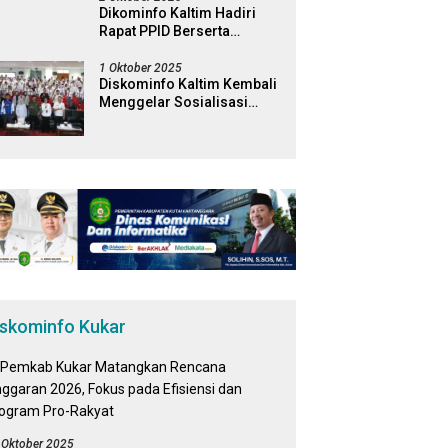
Dikominfo Kaltim Hadiri
Rapat PPID Berserta
Jajaran Pemerintah
Kabapaten Kutai Timur
1 Oktober 2025
Diskominfo Kaltim Kembali
Menggelar Sosialisasi
Literasi Digital di Kampus
Universitas Mulawarman
iskominfo Kukar
 Oktober 2025