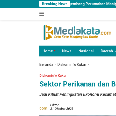
Langsung
engkarut Pengembang Perumahan Manipulasi Fasum, Komisi III Do
Breaking News
ke
konten
Home
News
Nasional
Daerah
Beranda
Diskominfo Kukar
Diskominfo Kukar
Sektor Perikanan dan 
Jadi Kiblat Peningkatan Ekonomi Kecama
Editor
31 Oktober 2023