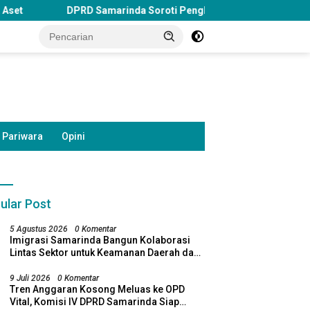
inda Soroti Penghentian Bosda TK Negeri, Minta Pemkot Tinjau Ke
Pariwara
Opini
ular Post
5 Agustus 2026
0 Komentar
Imigrasi Samarinda Bangun Kolaborasi
Lintas Sektor untuk Keamanan Daerah dan
Kelestarian Lingkungan
9 Juli 2026
0 Komentar
Tren Anggaran Kosong Meluas ke OPD
Vital, Komisi IV DPRD Samarinda Siap