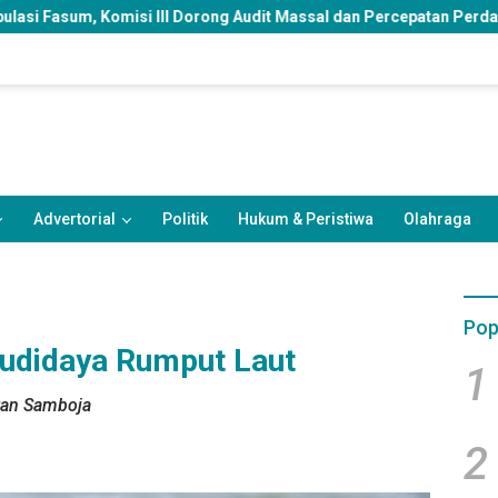
rong Audit Massal dan Percepatan Perda Aset
DPRD Samar
Advertorial
Politik
Hukum & Peristiwa
Olahraga
Pop
Budidaya Rumput Laut
1
tan Samboja
2