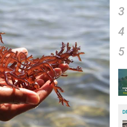
3
4
5
D