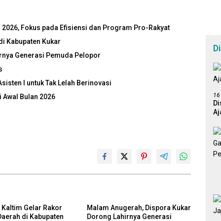
026, Fokus pada Efisiensi dan Program Pro-Rakyat
di Kabupaten Kukar
D
irnya Generasi Pemuda Pelopor
s
sten I untuk Tak Lelah Berinovasi
16
 Awal Bulan 2026
Di
Aj
Kaltim Gelar Rakor
Malam Anugerah, Dispora Kukar
Daerah di Kabupaten
Dorong Lahirnya Generasi