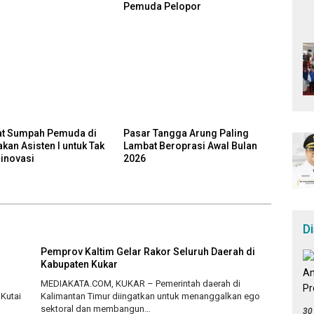
Pemuda Pelopor
t Sumpah Pemuda di
Pasar Tangga Arung Paling
akan Asisten I untuk Tak
Lambat Beroprasi Awal Bulan
rinovasi
2026
D
n
Pemprov Kaltim Gelar Rakor Seluruh Daerah di
-
Kabupaten Kukar
MEDIAKATA.COM, KUKAR – Pemerintah daerah di
Kutai
Kalimantan Timur diingatkan untuk menanggalkan ego
sektoral dan membangun…
30