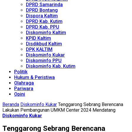
DPRD Samarinda
DPRD Bontang
Dispora Kaltim
DPRD Kab. Kutim
DPRD Kab. PPU
Diskominfo Kaltim
KPID Kaltim
Disdikbud Kaltim
DPK KALTIM
Diskominfo Kukar
Diskominfo PPU
Diskominfo Kab. Kutim
Politik
Hukum & Peristiwa
Olahraga
Pariwara
Opini
Beranda
Diskominfo Kukar
Tenggarong Sebrang Berencana
Lakukan Pembangunan UMKM Center 2024 Mendatang
Diskominfo Kukar
Tenggarong Sebrang Berencana