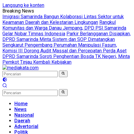
Langsung ke konten
Breaking News
Imigrasi Samarinda Bangun Kolaborasi Lintas Sektor untuk
Keamanan Daerah dan Kelestarian Lingkungan
Rangkul
Komunitas dan Warga Danau Jempang, DPD PSI Samarinda
Gelar Nobar Timnas Indonesia
Parkir Berlangganan Disiapkan,
DPRD Samarinda Minta Sistem dan SOP Dimatangkan
Sengkarut Pengembang Perumahan Manipulasi Fasum,
Komisi III Dorong Audit Massal dan Percepatan Perda Aset
DPRD Samarinda Soroti Penghentian Bosda TK Negeri, Minta
Pemkot Tinjau Kembali Kebijakan
Home
News
Nasional
Daerah
Advertorial
Politik