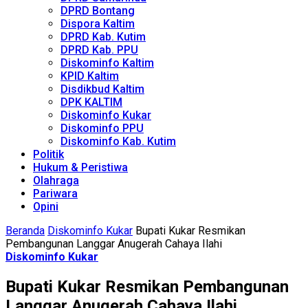
DPRD Bontang
Dispora Kaltim
DPRD Kab. Kutim
DPRD Kab. PPU
Diskominfo Kaltim
KPID Kaltim
Disdikbud Kaltim
DPK KALTIM
Diskominfo Kukar
Diskominfo PPU
Diskominfo Kab. Kutim
Politik
Hukum & Peristiwa
Olahraga
Pariwara
Opini
Beranda
Diskominfo Kukar
Bupati Kukar Resmikan
Pembangunan Langgar Anugerah Cahaya Ilahi
Diskominfo Kukar
Bupati Kukar Resmikan Pembangunan
Langgar Anugerah Cahaya Ilahi