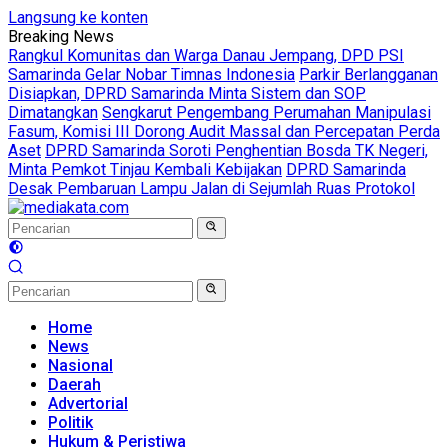
Langsung ke konten
Breaking News
Rangkul Komunitas dan Warga Danau Jempang, DPD PSI
Samarinda Gelar Nobar Timnas Indonesia
Parkir Berlangganan
Disiapkan, DPRD Samarinda Minta Sistem dan SOP
Dimatangkan
Sengkarut Pengembang Perumahan Manipulasi
Fasum, Komisi III Dorong Audit Massal dan Percepatan Perda
Aset
DPRD Samarinda Soroti Penghentian Bosda TK Negeri,
Minta Pemkot Tinjau Kembali Kebijakan
DPRD Samarinda
Desak Pembaruan Lampu Jalan di Sejumlah Ruas Protokol
Home
News
Nasional
Daerah
Advertorial
Politik
Hukum & Peristiwa