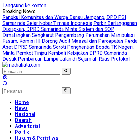
Langsung ke konten
Breaking News
Rangkul Komunitas dan Warga Danau Jempang, DPD PSI
Samarinda Gelar Nobar Timnas Indonesia
Parkir Berlangganan
Disiapkan, DPRD Samarinda Minta Sistem dan SOP
Dimatangkan
Sengkarut Pengembang Perumahan Manipulasi
Fasum, Komisi III Dorong Audit Massal dan Percepatan Perda
Aset
DPRD Samarinda Soroti Penghentian Bosda TK Negeri,
Minta Pemkot Tinjau Kembali Kebijakan
DPRD Samarinda
Desak Pembaruan Lampu Jalan di Sejumlah Ruas Protokol
Home
News
Nasional
Daerah
Advertorial
Politik
Hukum & Peristiwa