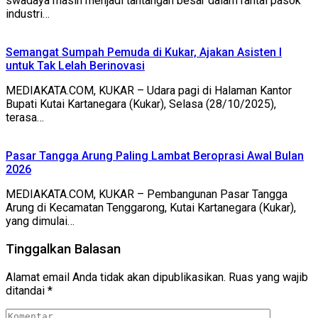
swadaya masih menjadi tantangan besar dalam rantai pasok
industri…
Semangat Sumpah Pemuda di Kukar, Ajakan Asisten I
untuk Tak Lelah Berinovasi
MEDIAKATA.COM, KUKAR – Udara pagi di Halaman Kantor
Bupati Kutai Kartanegara (Kukar), Selasa (28/10/2025),
terasa…
Pasar Tangga Arung Paling Lambat Beroprasi Awal Bulan
2026
MEDIAKATA.COM, KUKAR – Pembangunan Pasar Tangga
Arung di Kecamatan Tenggarong, Kutai Kartanegara (Kukar),
yang dimulai…
Tinggalkan Balasan
Alamat email Anda tidak akan dipublikasikan.
Ruas yang wajib
ditandai
*