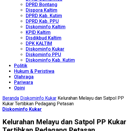
DPRD Bontang
Dispora Kaltim
DPRD Kab. Kutim
DPRD Kab. PPU
Diskominfo Kaltim
KPID Kaltim
Disdikbud Kaltim
DPK KALTIM
Diskominfo Kukar
Diskominfo PPU
Diskominfo Kab. Kutim
Politik
Hukum & Peristiwa
Olahraga
Pariwara
Opini
Beranda
Diskominfo Kukar
Kelurahan Melayu dan Satpol PP
Kukar Tertibkan Pedagang Petasan
Diskominfo Kukar
Kelurahan Melayu dan Satpol PP Kukar
Tertibkan Pedagang Petasan