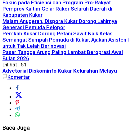
Fokus pada Efisiensi dan Program Pro-Rakyat
Pemprov Kaltim Gelar Rakor Seluruh Daerah di
Kabupaten Kukar
Malam Anugerah, Dispora Kukar Dorong Lahirnya
Generasi Pemuda Pelopor
Pemkab Kukar Dorong Petani Sawit Naik Kelas
Semangat Sumpah Pemuda di Kukar, Ajakan Asisten I
untuk Tak Lelah Berinovasi
Pasar Tangga Arung Paling Lambat Beroprasi Awal
Bulan 2026
Dilihat :
51
Advetorial
Diskominfo Kukar
Kelurahan Melayu
Komentar
Baca Juga