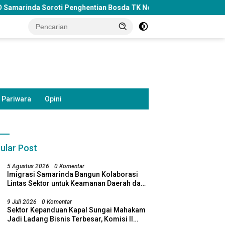
hentian Bosda TK Negeri, Minta Pemkot Tinjau Kembali Kebijakan
Pariwara
Opini
ular Post
5 Agustus 2026
0 Komentar
Imigrasi Samarinda Bangun Kolaborasi
Lintas Sektor untuk Keamanan Daerah dan
Kelestarian Lingkungan
9 Juli 2026
0 Komentar
Sektor Kepanduan Kapal Sungai Mahakam
Jadi Ladang Bisnis Terbesar, Komisi II