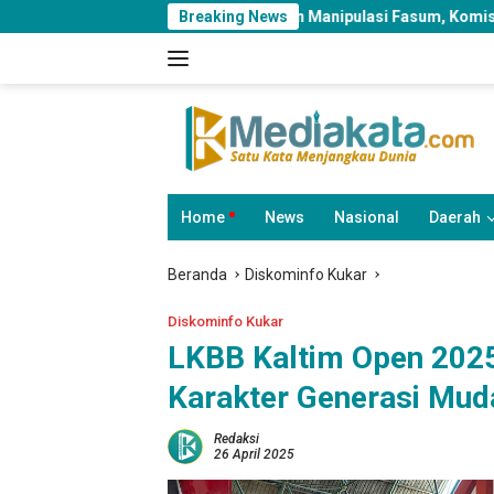
Langsung
bang Perumahan Manipulasi Fasum, Komisi III Dorong Audit Massa
Breaking News
ke
konten
Home
News
Nasional
Daerah
Beranda
Diskominfo Kukar
Diskominfo Kukar
LKBB Kaltim Open 202
Karakter Generasi Mud
Redaksi
26 April 2025