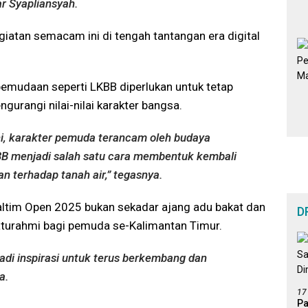
ar Syapliansyah.
egiatan semacam ini di tengah tantangan era digital
pemudaan seperti LKBB diperlukan untuk tetap
urangi nilai-nilai karakter bangsa.
 ini, karakter pemuda terancam oleh budaya
KBB menjadi salah satu cara membentuk kembali
n terhadap tanah air,” tegasnya.
Kaltim Open 2025 bukan sekadar ajang adu bakat dan
D
laturahmi bagi pemuda se-Kalimantan Timur.
di inspirasi untuk terus berkembang dan
a.
17
Pa