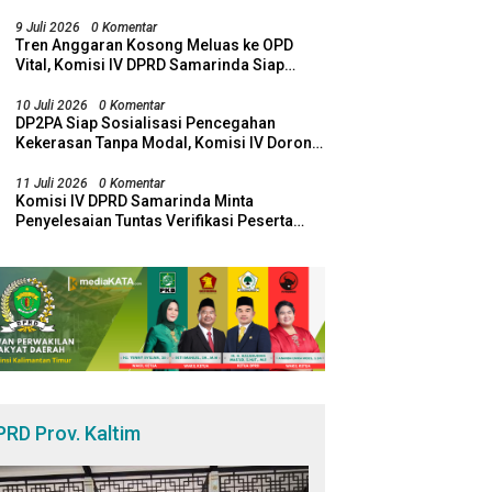
DPRD Samarinda Desak Revitalisasi
Potensi Maritim
9 Juli 2026
0 Komentar
Tren Anggaran Kosong Meluas ke OPD
Vital, Komisi IV DPRD Samarinda Siap
Bawa Temuan ke Banggar
10 Juli 2026
0 Komentar
DP2PA Siap Sosialisasi Pencegahan
Kekerasan Tanpa Modal, Komisi IV Dorong
Sinergi Lewat RT Pro Bebaya
11 Juli 2026
0 Komentar
Komisi IV DPRD Samarinda Minta
Penyelesaian Tuntas Verifikasi Peserta
SPMB
PRD Prov. Kaltim