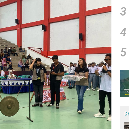
3
4
5
D