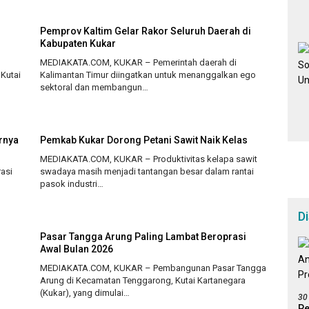
n
Pemprov Kaltim Gelar Rakor Seluruh Daerah di
-
Kabupaten Kukar
MEDIAKATA.COM, KUKAR – Pemerintah daerah di
Kutai
Kalimantan Timur diingatkan untuk menanggalkan ego
sektoral dan membangun…
rnya
Pemkab Kukar Dorong Petani Sawit Naik Kelas
MEDIAKATA.COM, KUKAR – Produktivitas kelapa sawit
asi
swadaya masih menjadi tantangan besar dalam rantai
pasok industri…
D
Pasar Tangga Arung Paling Lambat Beroprasi
Awal Bulan 2026
MEDIAKATA.COM, KUKAR – Pembangunan Pasar Tangga
Arung di Kecamatan Tenggarong, Kutai Kartanegara
(Kukar), yang dimulai…
30
Pe