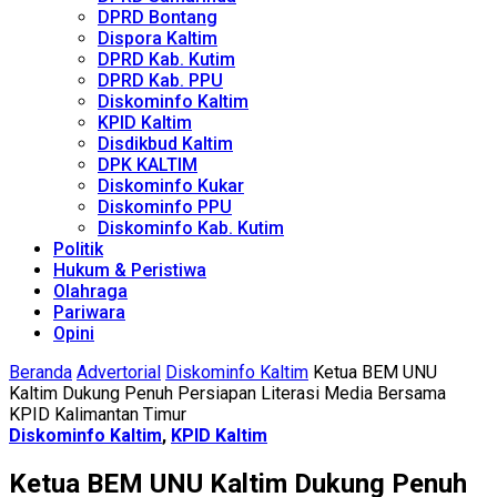
DPRD Bontang
Dispora Kaltim
DPRD Kab. Kutim
DPRD Kab. PPU
Diskominfo Kaltim
KPID Kaltim
Disdikbud Kaltim
DPK KALTIM
Diskominfo Kukar
Diskominfo PPU
Diskominfo Kab. Kutim
Politik
Hukum & Peristiwa
Olahraga
Pariwara
Opini
Beranda
Advertorial
Diskominfo Kaltim
Ketua BEM UNU
Kaltim Dukung Penuh Persiapan Literasi Media Bersama
KPID Kalimantan Timur
Diskominfo Kaltim
,
KPID Kaltim
Ketua BEM UNU Kaltim Dukung Penuh