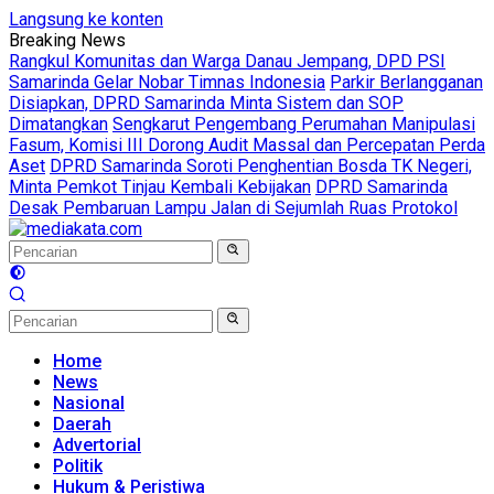
Langsung ke konten
Breaking News
Rangkul Komunitas dan Warga Danau Jempang, DPD PSI
Samarinda Gelar Nobar Timnas Indonesia
Parkir Berlangganan
Disiapkan, DPRD Samarinda Minta Sistem dan SOP
Dimatangkan
Sengkarut Pengembang Perumahan Manipulasi
Fasum, Komisi III Dorong Audit Massal dan Percepatan Perda
Aset
DPRD Samarinda Soroti Penghentian Bosda TK Negeri,
Minta Pemkot Tinjau Kembali Kebijakan
DPRD Samarinda
Desak Pembaruan Lampu Jalan di Sejumlah Ruas Protokol
Home
News
Nasional
Daerah
Advertorial
Politik
Hukum & Peristiwa