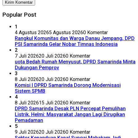
Popular Post
1
4 Agustus 2026
5 Agustus 2026
0 Komentar
Rangkul Komunitas dan Warga Danau Jempang, DPD
PSI Samarinda Gelar Nobar Timnas Indonesia
2
7 Juli 2026
20 Juli 2026
0 Komentar
uota Bedah Rumah Menyusut, DPRD Samarinda Minta
Dukungan Pemprov
3
8 Juli 2026
20 Juli 2026
0 Komentar
Komisi I DPRD Samarinda Dorong Modernisasi
Sistem SPMB
4
8 Juli 2026
15 Juli 2026
0 Komentar
DPRD Samarinda Desak PLN Percepat Pemulihan
Listrik, Helmi: Masyarakat Jangan Lagi Dirugikan
Pemadaman
5
9 Juli 2026
20 Juli 2026
0 Komentar
Sektor Kepanduan Kapal Sungai Mahakam Jadi