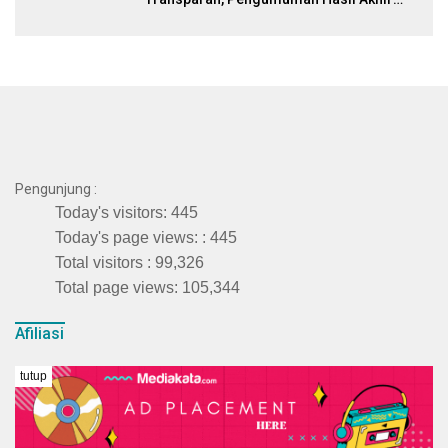
Januari
Pengunjung :
Today's visitors:
445
Today's page views: :
445
Total visitors :
99,326
Total page views:
105,344
Afiliasi
NOMOR : 300/REG-SMSI-KT/2025
tutup