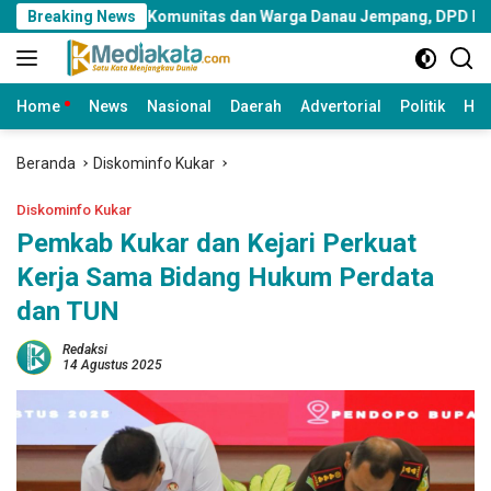
Langsung
angkul Komunitas dan Warga Danau Jempang, DPD PSI Samarinda 
Breaking News
ke
konten
Home
News
Nasional
Daerah
Advertorial
Politik
Huk
Beranda
Diskominfo Kukar
Diskominfo Kukar
Pemkab Kukar dan Kejari Perkuat
Kerja Sama Bidang Hukum Perdata
dan TUN
Redaksi
14 Agustus 2025