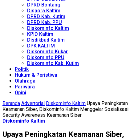
DPRD Bontang
Dispora Kaltim
DPRD Kab. Kutim
DPRD Kab. PPU
Diskominfo Kaltim
KPID Kaltim
Disdikbud Kaltim
DPK KALTIM
Diskominfo Kukar
Diskominfo PPU
Diskominfo Kab. Kutim
Politik
Hukum & Peristiwa
Olahraga
Pariwara
Opini
Beranda
Advertorial
Diskominfo Kaltim
Upaya Peningkatan
Keamanan Siber, Diskominfo Kaltim Menggelar Sosialisasi
Security Awareness Keamanan Siber
Diskominfo Kaltim
Upaya Peningkatan Keamanan Siber,