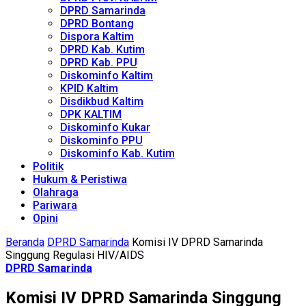
DPRD Samarinda
DPRD Bontang
Dispora Kaltim
DPRD Kab. Kutim
DPRD Kab. PPU
Diskominfo Kaltim
KPID Kaltim
Disdikbud Kaltim
DPK KALTIM
Diskominfo Kukar
Diskominfo PPU
Diskominfo Kab. Kutim
Politik
Hukum & Peristiwa
Olahraga
Pariwara
Opini
Beranda
DPRD Samarinda
Komisi IV DPRD Samarinda
Singgung Regulasi HIV/AIDS
DPRD Samarinda
Komisi IV DPRD Samarinda Singgung