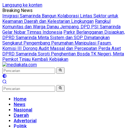
Langsung ke konten
Breaking News
Imigrasi Samarinda Bangun Kolaborasi Lintas Sektor untuk
Keamanan Daerah dan Kelestarian Lingkungan
Rangkul
Komunitas dan Warga Danau Jempang, DPD PSI Samarinda
Gelar Nobar Timnas Indonesia
Parkir Berlangganan Disiapkan,
DPRD Samarinda Minta Sistem dan SOP Dimatangkan
Sengkarut Pengembang Perumahan Manipulasi Fasum,
Komisi III Dorong Audit Massal dan Percepatan Perda Aset
DPRD Samarinda Soroti Penghentian Bosda TK Negeri, Minta
Pemkot Tinjau Kembali Kebijakan
Home
News
Nasional
Daerah
Advertorial
Politik