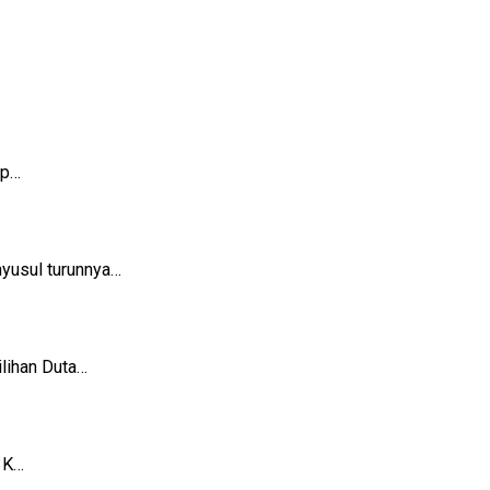
ap…
yusul turunnya…
lihan Duta…
3K…