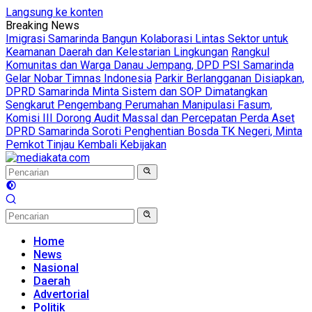
Langsung ke konten
Breaking News
Imigrasi Samarinda Bangun Kolaborasi Lintas Sektor untuk
Keamanan Daerah dan Kelestarian Lingkungan
Rangkul
Komunitas dan Warga Danau Jempang, DPD PSI Samarinda
Gelar Nobar Timnas Indonesia
Parkir Berlangganan Disiapkan,
DPRD Samarinda Minta Sistem dan SOP Dimatangkan
Sengkarut Pengembang Perumahan Manipulasi Fasum,
Komisi III Dorong Audit Massal dan Percepatan Perda Aset
DPRD Samarinda Soroti Penghentian Bosda TK Negeri, Minta
Pemkot Tinjau Kembali Kebijakan
Home
News
Nasional
Daerah
Advertorial
Politik