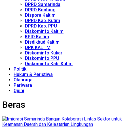
DPRD Samarinda
DPRD Bontang
Dispora Kaltim
DPRD Kab. Kutim
DPRD Kab. PPU
Diskominfo Kaltim
KPID Kaltim
Disdikbud Kaltim
DPK KALTIM
Diskominfo Kukar
Diskominfo PPU
Diskominfo Kab. Kutim
Politik
Hukum & Peristiwa
Olahraga
Pariwara
Opini
Beras