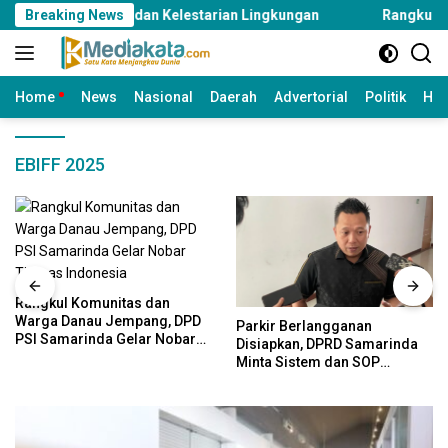
Langsung
n Daerah dan Kelestarian Lingkungan
Breaking News
Rangkul Komunitas 
ke
konten
Home
News
Nasional
Daerah
Advertorial
Politik
Huk
EBIFF 2025
Rangkul Komunitas dan
Warga Danau Jempang, DPD
Parkir Berlangganan
PSI Samarinda Gelar Nobar
Disiapkan, DPRD Samarinda
Timnas Indonesia
Minta Sistem dan SOP
Dimatangkan